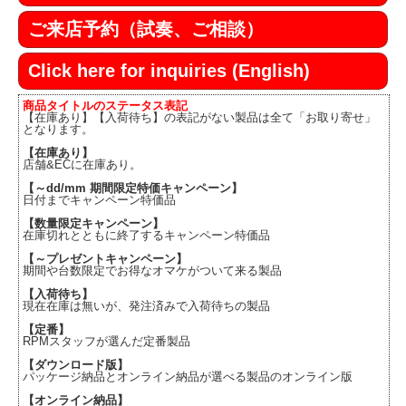
ご来店予約（試奏、ご相談）
Click here for inquiries (English)
商品タイトルのステータス表記
【在庫あり】【入荷待ち】の表記がない製品は全て「お取り寄せ」
となります。
【在庫あり】
店舗&ECに在庫あり。
【～dd/mm 期間限定特価キャンペーン】
日付までキャンペーン特価品
【数量限定キャンペーン】
在庫切れとともに終了するキャンペーン特価品
【～プレゼントキャンペーン】
期間や台数限定でお得なオマケがついて来る製品
【入荷待ち】
現在在庫は無いが、発注済みで入荷待ちの製品
【定番】
RPMスタッフが選んだ定番製品
【ダウンロード版】
パッケージ納品とオンライン納品が選べる製品のオンライン版
【オンライン納品】