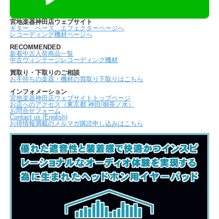
宮地楽器神田店ウェブサイト
ギター、ベース、エフェクターページへ
レコーディング機材ページへ
RECOMMENDED
新着中古入荷商品一覧
中古ヴィンテージレコーディング機材
買取り・下取りのご相談
お手持ちの楽器・機材の買取り下取りはこちら
インフォメーション
宮地楽器神田店ウェブサイトトップページ
お店へのアクセス（東京都 神田/御茶ノ水）
お問合せフォーム
Contact us (English)
お得情報満載のメルマガ購読申し込みはこちら