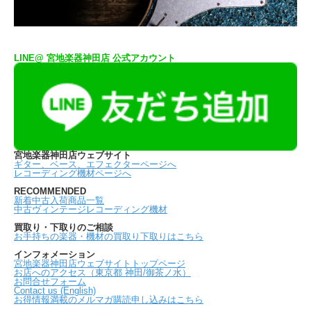
LINE@ 宮地楽器神田店 公式アカウント
宮地楽器神田店ウェブサイト
ギター、ベース、エフェクターページへ
レコーディング機材ページへ
RECOMMENDED
新着中古入荷商品一覧
中古ヴィンテージレコーディング機材
買取り・下取りのご相談
お手持ちの楽器・機材の買取り下取りはこちら
インフォメーション
宮地楽器神田店ウェブサイトトップページ
お店へのアクセス（東京都 神田/御茶ノ水）
お問合せフォーム
Contact us (English)
お得情報満載のメルマガ購読申し込みはこちら