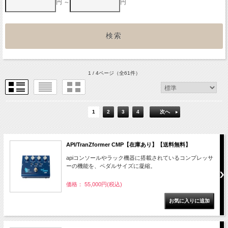
円 ～
円
1 / 4ページ
（全61件）
1
2
3
4
次へ
API/TranZformer CMP【在庫あり】【送料無料】
apiコンソールやラック機器に搭載されているコンプレッサ
ーの機能を、ペダルサイズに凝縮。
価格： 55,000円(税込)