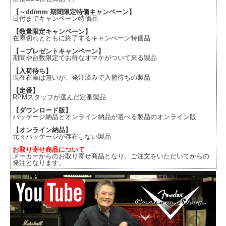
【～dd/mm 期間限定特価キャンペーン】
日付までキャンペーン特価品
【数量限定キャンペーン】
在庫切れとともに終了するキャンペーン特価品
【～プレゼントキャンペーン】
期間や台数限定でお得なオマケがついて来る製品
【入荷待ち】
現在在庫は無いが、発注済みで入荷待ちの製品
【定番】
RPMスタッフが選んだ定番製品
【ダウンロード版】
パッケージ納品とオンライン納品が選べる製品のオンライン版
【オンライン納品】
元々パッケージが存在しない製品
お取り寄せ商品について
メーカーからのお取り寄せ商品となり、ご注文をいただいてからの
発注となります。