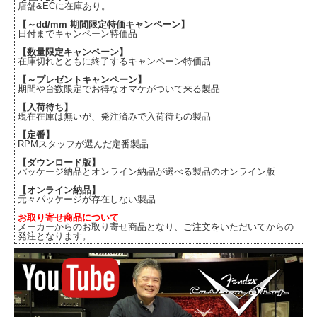
店舗&ECに在庫あり。
【～dd/mm 期間限定特価キャンペーン】
日付までキャンペーン特価品
【数量限定キャンペーン】
在庫切れとともに終了するキャンペーン特価品
【～プレゼントキャンペーン】
期間や台数限定でお得なオマケがついて来る製品
【入荷待ち】
現在在庫は無いが、発注済みで入荷待ちの製品
【定番】
RPMスタッフが選んだ定番製品
【ダウンロード版】
パッケージ納品とオンライン納品が選べる製品のオンライン版
【オンライン納品】
元々パッケージが存在しない製品
お取り寄せ商品について
メーカーからのお取り寄せ商品となり、ご注文をいただいてからの
発注となります。