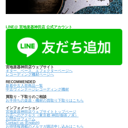
LINE@ 宮地楽器神田店 公式アカウント
宮地楽器神田店ウェブサイト
ギター、ベース、エフェクターページへ
レコーディング機材ページへ
RECOMMENDED
新着中古入荷商品一覧
中古ヴィンテージレコーディング機材
買取り・下取りのご相談
お手持ちの楽器・機材の買取り下取りはこちら
インフォメーション
宮地楽器神田店ウェブサイトトップページ
お店へのアクセス（東京都 神田/御茶ノ水）
お問合せフォーム
Contact us (English)
お得情報満載のメルマガ購読申し込みはこちら