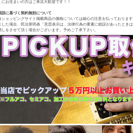
くにお住まいの方はご来店大歓迎です！！
錯誤に基づく契約無効について
当ショッピングサイト掲載商品の価格については細心の注意を払っております
生した場合、民法第95条「意思表示は、法律行為の要素に錯誤があったとき
消しをさせて頂く場合がございます。予めご了承下さい。