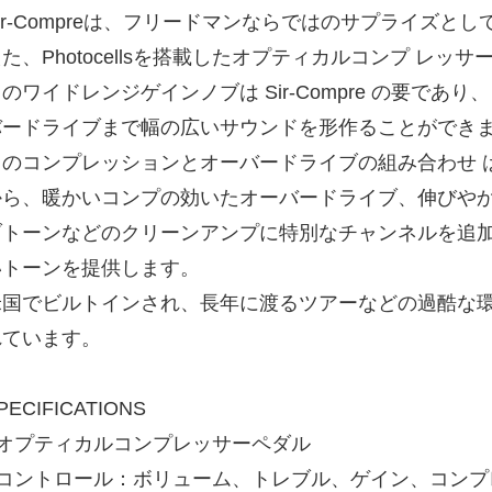
ir-Compreは、フリードマンならではのサプライズと
た、Photocellsを搭載したオプティカルコンプ レッ
のワイドレンジゲインノブは Sir-Compre の要で
バードライブまで幅の広いサウンドを形作ることができ
このコンプレッションとオーバードライブの組み合わせ 
から、暖かいコンプの効いたオーバードライブ、伸びや
ブトーンなどのクリーンアンプに特別なチャンネルを追
いトーンを提供します。
米国でビルトインされ、長年に渡るツアーなどの過酷な
れています。
PECIFICATIONS
- オプティカルコンプレッサーペダル
- コントロール：ボリューム、トレブル、ゲイン、コン