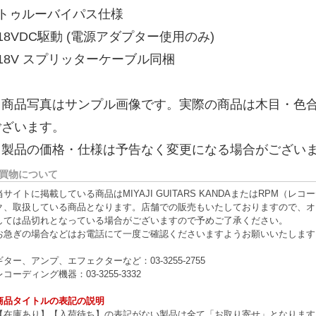
 トゥルーバイパス仕様
 18VDC駆動 (電源アダプター使用のみ)
 18V スプリッターケーブル同梱
※商品写真はサンプル画像です。実際の商品は木目・色
ございます。
※製品の価格・仕様は予告なく変更になる場合がござい
買物について
当サイトに掲載している商品はMIYAJI GUITARS KANDAまたはRPM
ク、取扱している商品となります。店舗での販売もいたしておりますので、オ
しては品切れとなっている場合がございますので予めご了承ください。
お急ぎの場合などはお電話にて一度ご確認くださいますようお願いいたします
ギター、アンプ、エフェクターなど：03-3255-2755
レコーディング機器：03-3255-3332
商品タイトルの表記の説明
【在庫あり】【入荷待ち】の表記がない製品は全て「お取り寄せ」となります