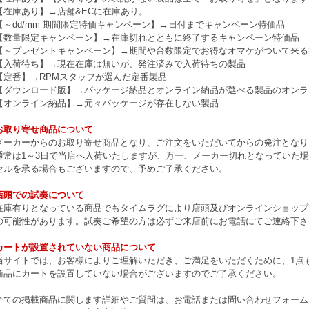
【在庫あり】→店舗&ECに在庫あり。
【～dd/mm 期間限定特価キャンペーン】→日付までキャンペーン特価品
【数量限定キャンペーン】→在庫切れとともに終了するキャンペーン特価品
【～プレゼントキャンペーン】→期間や台数限定でお得なオマケがついて来る
【入荷待ち】→現在在庫は無いが、発注済みで入荷待ちの製品
【定番】→RPMスタッフが選んだ定番製品
【ダウンロード版】→パッケージ納品とオンライン納品が選べる製品のオンラ
【オンライン納品】→元々パッケージが存在しない製品
お取り寄せ商品について
メーカーからのお取り寄せ商品となり、ご注文をいただいてからの発注となり
通常は1～3日で当店へ入荷いたしますが、万一、メーカー切れとなっていた
セルを承る場合もございますので、予めご了承ください。
店頭での試奏について
在庫有りとなっている商品でもタイムラグにより店頭及びオンラインショップ
の可能性があります。試奏ご希望の方は必ずご来店前にお電話にてご連絡下さ
カートが設置されていない商品について
当サイトでは、お客様によりご理解いただき、ご満足をいただくために、1点もの
商品にカートを設置していない場合がございますのでご了承ください。
全ての掲載商品に関します詳細やご質問は、お電話または問い合わせフォーム