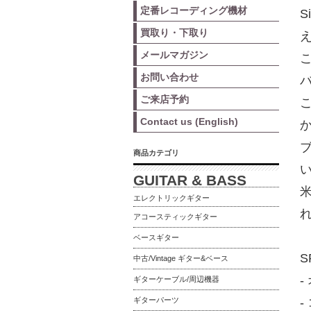
定番レコーディング機材
S
買取り・下取り
え
メールマガジン
こ
お問い合わせ
ご来店予約
Contact us (English)
商品カテゴリ
GUITAR & BASS
エレクトリックギター
アコースティックギター
ベースギター
S
中古/Vintage ギター&ベース
ギターケーブル/周辺機器
ギターパーツ