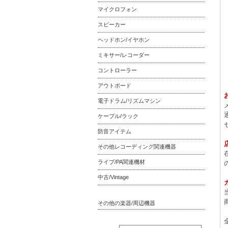
マイクロフォン
スピーカー
ヘッドホン/イヤホン
ミキサー/レコーダー
コントローラー
アウトボード
電子ドラム/リズムマシン
ケーブル/ラック
防音アイテム
その他レコーディング関連機器
ライブ/PA関連機材
中古/Vintage
その他の楽器/周辺機器