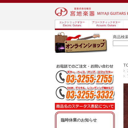
エレクトリックギター
アコースティックギター
Electric Guitars
Acoustic Guitars
商品検
T
臨時休業のお知らせ