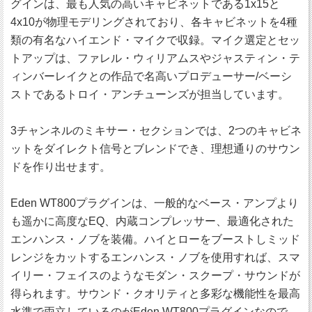
グインは、最も人気の高いキャビネットである1x15と
4x10が物理モデリングされており、各キャビネットを4種
類の有名なハイエンド・マイクで収録。マイク選定とセッ
トアップは、ファレル・ウィリアムスやジャスティン・テ
ィンバーレイクとの作品で名高いプロデューサー/ベーシ
ストであるトロイ・アンチューンズが担当しています。
3チャンネルのミキサー・セクションでは、2つのキャビネ
ットをダイレクト信号とブレンドでき、理想通りのサウン
ドを作り出せます。
Eden WT800プラグインは、一般的なベース・アンプより
も遥かに高度なEQ、内蔵コンプレッサー、最適化された
エンハンス・ノブを装備。ハイとローをブーストしミッド
レンジをカットするエンハンス・ノブを使用すれば、スマ
イリー・フェイスのようなモダン・スクープ・サウンドが
得られます。サウンド・クオリティと多彩な機能性を最高
水準で両立しているのがEden WT800プラグインなので