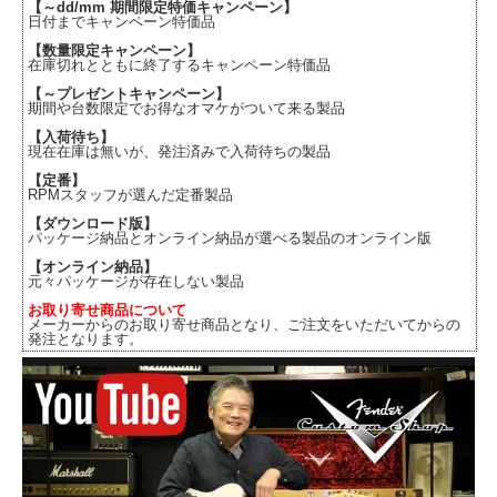
【～dd/mm 期間限定特価キャンペーン】
日付までキャンペーン特価品
【数量限定キャンペーン】
在庫切れとともに終了するキャンペーン特価品
【～プレゼントキャンペーン】
期間や台数限定でお得なオマケがついて来る製品
【入荷待ち】
現在在庫は無いが、発注済みで入荷待ちの製品
【定番】
RPMスタッフが選んだ定番製品
【ダウンロード版】
パッケージ納品とオンライン納品が選べる製品のオンライン版
【オンライン納品】
元々パッケージが存在しない製品
お取り寄せ商品について
メーカーからのお取り寄せ商品となり、ご注文をいただいてからの
発注となります。