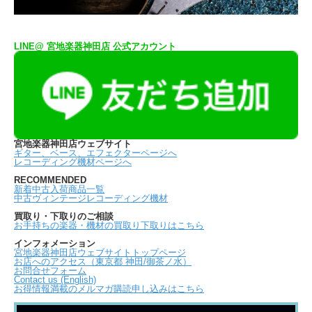
LINE@ 宮地楽器神田店 公式アカウント
宮地楽器神田店ウェブサイト
ギター、ベース、エフェクターページへ
レコーディング機材ページへ
RECOMMENDED
新着中古入荷商品一覧
中古ヴィンテージレコーディング機材
買取り・下取りのご相談
お手持ちの楽器・機材の買取り下取りはこちら
インフォメーション
宮地楽器神田店ウェブサイトトップページ
お店へのアクセス（東京都 神田/御茶ノ水）
お問合せフォーム
Contact us (English)
お得情報満載のメルマガ購読申し込みはこちら