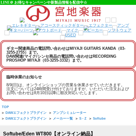
LINE＠ お得なキャンペーンや新製品情報を配信中☆
ギター関連商品の電話問い合わせはMIYAJI GUITARS KANDA（03-
3255-2755）まで。
DAW関連/マイク/シンセ商品の電話問い合わせはRECORDING
PROSHOP MIYAJI（03-3255-3332）まで。
臨時休業のお知らせ
8/9(日)は、オンラインショップの営業を休業させていただきます。
注文については24時間受け付けておりますが、いただいた注文および
お問い合わせは8月10日以降に順次対応いたします。
TOP
>
DAWエフェクトプラグイン
>
アンプシミュレーター
>
DAWエフェクトプラグイン
>
メーカー一覧
>
S - Z
>
Softube
Softube/Eden WT800【オンライン納品】