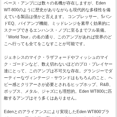
ベース・アンプには数々の名機が存在しますが、Eden
WT-800のように歴史がありながらも現代的な多様性を備
えている製品は僅かと言えます。 コンプレッサー、5バン
ドEQ、バイアンプ機能、ミッドレンジを素早く効果的に
スクープできるエンハンス・ノブに至るまでフル装備。
「World Tour」の名の通り、このアンプがあれば世界のど
こへ行っても全てをこなすことが可能です。
ジェネシスのマイク・ラザフォードやフィッシュのマイ
ク・ゴードンなど、数え切れないほどのプロ・プレイヤー
達にとって、このアンプは不可欠な存在。グランジーでダ
ーティーなヴィンテージ・サウンドはもちろんのこと、ヘ
ビー感とクリアーさが必要とされるヒップホップ、R&B、
ポップス、メタル、ジャズにも理想的。Eden WT800に匹
敵するアンプはそう多くはありません。
Edenとのアライアンスにより実現したEden WT800プラ