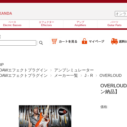
ベース
エフェクター
アンプ
パーツ
Electric Basses
Effectors
Amplifiers
Guitar Parts
索
OP
DAWエフェクトプラグイン
アンプシミュレーター
DAWエフェクトプラグイン
メーカー一覧
J - R
OVERLOUD
OVERLOUD
ン納品】
価格: