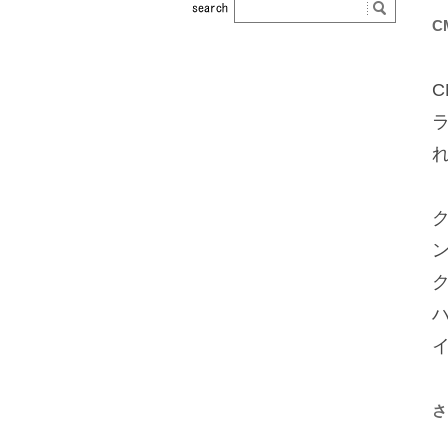
C
C
さ