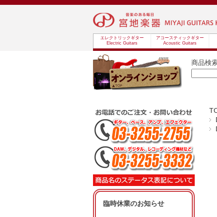
エレクトリックギター
アコースティックギター
Electric Guitars
Acoustic Guitars
商品検
T
臨時休業のお知らせ