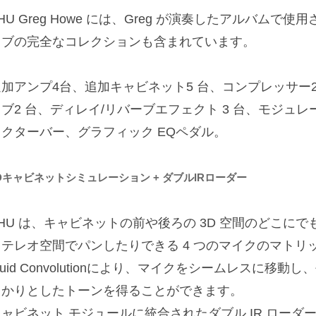
HU Greg Howe には、Greg が演奏したアルバム
ャブの完全なコレクションも含まれています。
追加アンプ4台、追加キャビネット5 台、コンプレッサー
ブ2 台、ディレイ/リバーブエフェクト 3 台、モジュレ
オクターバー、グラフィック EQペダル。
Dキャビネットシミュレーション + ダブルIRローダー
THU は、キャビネットの前や後ろの 3D 空間のどこに
ステレオ空間でパンしたりできる 4 つのマイクのマトリ
luid Convolutionにより、マイクをシームレスに移動
っかりとしたトーンを得ることができます。
ャビネット モジュールに統合されたダブル IR ローダー