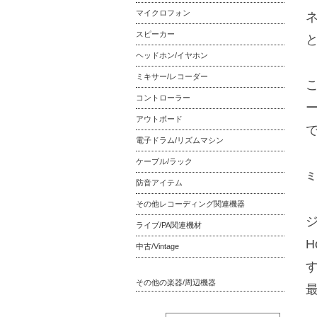
マイクロフォン
ネ
スピーカー
と
ヘッドホン/イヤホン
ミキサー/レコーダー
コントローラー
アウトボード
電子ドラム/リズムマシン
ケーブル/ラック
ミ
防音アイテム
その他レコーディング関連機器
ジ
ライブ/PA関連機材
H
中古/Vintage
その他の楽器/周辺機器