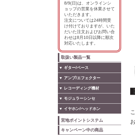
8/9(日)は、オンラインシ
ョップの営業を休業させて
いただきます。
注文については24時間受
け付けておりますが、いた
だいた注文およびお問い合
わせは8月10日以降に順次
対応いたします。
取扱い製品一覧
▼ ギター/ベース
▼ アンプ/エフェクター
▼ レコーディング機材
▼ モジュラーシンセ
▼ イヤホン/ヘッドホン
こ
宮地ポイントシステム
お
キャンペーン中の商品