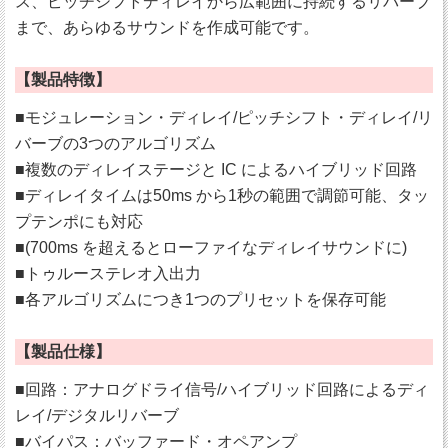
ス、ピッチシフトディレイから広範囲に持続するリバーブ
まで、あらゆるサウンドを作成可能です。
【製品特徴】
■モジュレーション・ディレイ/ピッチシフト・ディレイ/リ
バーブの3つのアルゴリズム
■複数のディレイステージと IC によるハイブリッド回路
■ディレイタイムは50ms から1秒の範囲で調節可能、タッ
プテンポにも対応
■(700ms を超えるとローファイなディレイサウンドに)
■トゥルーステレオ入出力
■各アルゴリズムにつき1つのプリセットを保存可能
【製品仕様】
■回路：アナログドライ信号/ハイブリッド回路によるディ
レイ/デジタルリバーブ
■バイパス：バッファード・オペアンプ