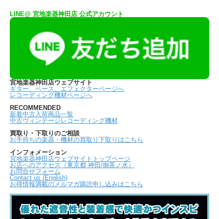
LINE@ 宮地楽器神田店 公式アカウント
宮地楽器神田店ウェブサイト
ギター、ベース、エフェクターページへ
レコーディング機材ページへ
RECOMMENDED
新着中古入荷商品一覧
中古ヴィンテージレコーディング機材
買取り・下取りのご相談
お手持ちの楽器・機材の買取り下取りはこちら
インフォメーション
宮地楽器神田店ウェブサイトトップページ
お店へのアクセス（東京都 神田/御茶ノ水）
お問合せフォーム
Contact us (English)
お得情報満載のメルマガ購読申し込みはこちら