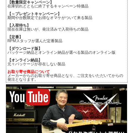
【数量限定キャンペーン】
在庫切れとともに終了するキャンペーン特価品
【～プレゼントキャンペーン】
期間や台数限定でお得なオマケがついて来る製品
【入荷待ち】
現在在庫は無いが、発注済みで入荷待ちの製品
【定番】
RPMスタッフが選んだ定番製品
【ダウンロード版】
パッケージ納品とオンライン納品が選べる製品のオンライン版
【オンライン納品】
元々パッケージが存在しない製品
お取り寄せ商品について
メーカーからのお取り寄せ商品となり、ご注文をいただいてからの
発注となります。