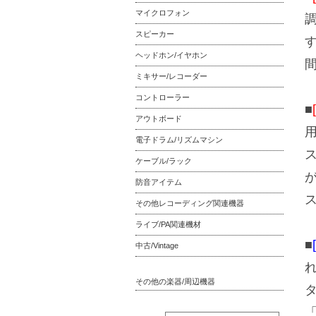
マイクロフォン
スピーカー
ヘッドホン/イヤホン
ミキサー/レコーダー
コントローラー
■
アウトボード
電子ドラム/リズムマシン
ケーブル/ラック
防音アイテム
その他レコーディング関連機器
ライブ/PA関連機材
■
中古/Vintage
その他の楽器/周辺機器