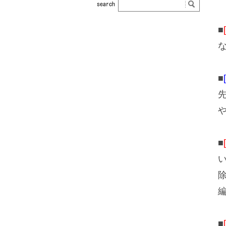
■
■
■
■