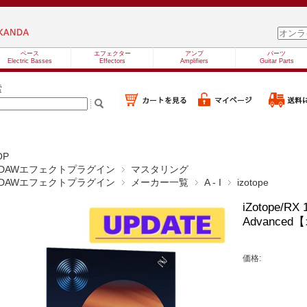
ベース
エフェクター
アンプ
パーツ
Electric Basses
Effectors
Amplifiers
Guitar Parts
索
OP
DAWエフェクトプラグイン
マスタリング
DAWエフェクトプラグイン
メーカー一覧
A - I
izotope
iZotope/RX 
Advance
価格: