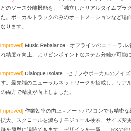
などのソース分離機能を、『独立したリアルタイムプラ
した。ボーカルトラックのみのオートメーションなど場
となります。
[Improved]
Music Rebalance - オフラインのニ
され精度が向上。よりピンポイントなステム分離が可能
[Improved]
Dialogue Isolate - セリフやボーカ
ます。最先端のニューラルネットワークを搭載し、リア
ドの両方で精度が向上しました。
[Improved]
作業効率の向上 - ノートパソコンでも精密
の拡大、スクロールを減らすモジュール検索、サイズ変
軌跡を簡単に追跡できます。デザインを一新し、RXの使