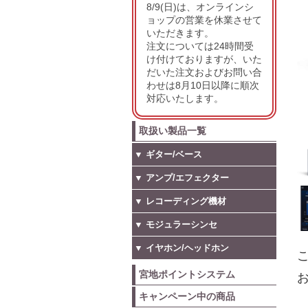
8/9(日)は、オンラインシ
ョップの営業を休業させて
いただきます。
注文については24時間受
け付けておりますが、いた
だいた注文およびお問い合
わせは8月10日以降に順次
対応いたします。
取扱い製品一覧
▼ ギター/ベース
▼ アンプ/エフェクター
▼ レコーディング機材
▼ モジュラーシンセ
▼ イヤホン/ヘッドホン
こ
宮地ポイントシステム
お
キャンペーン中の商品