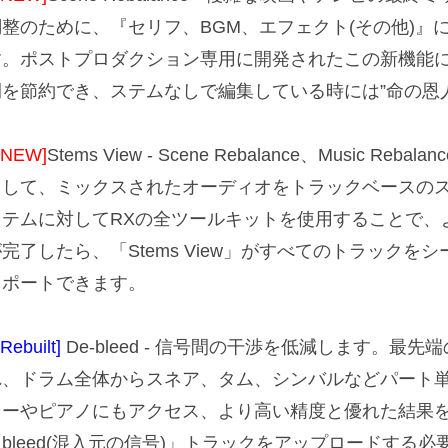
調整のために、『セリフ、BGM、エフェクト(その他)』
す。ポストプロダクション専用に開発されたこの新機能
間を節約でき、ステムなしで編集している時には”命の恩
[NEW]
Stems View - Scene Rebalance、Music Rebal
用して、ミックスされたオーディオをトラックベースの
ステムに対してRXの全ツールキットを使用することで、
が完了したら、「Stems View」がすべてのトラック
スポートできます。
[Rebuilt]
De-bleed - 信号間の干渉を低減します。最
れ、ドラム全体からスネア、タム、シンバルなどパート
ターやピアノにもアクセス、より高い精度と優れた結果
「bleed(混入元の信号)」トラックをアップロードする