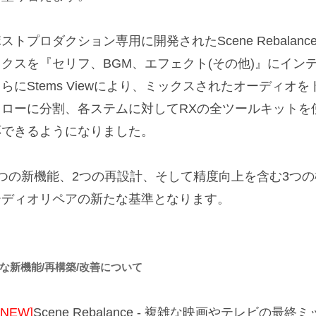
ストプロダクション専用に開発されたScene Rebala
ックスを『セリフ、BGM、エフェクト(その他)』にイン
さらにStems Viewにより、ミックスされたオーディ
フローに分割、各ステムに対してRXの全ツールキットを
応できるようになりました。
5つの新機能、2つの再設計、そして精度向上を含む3つの機
ーディオリペアの新たな基準となります。
な新機能/再構築/改善について
[NEW]
Scene Rebalance - 複雑な映画やテレビの