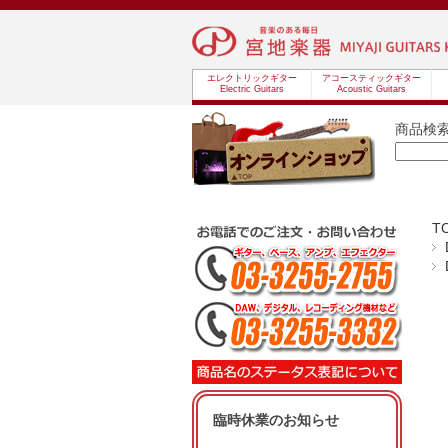
エレクトリックギター
アコースティックギター
Electric Guitars
Acoustic Guitars
商品検
T
臨時休業のお知らせ