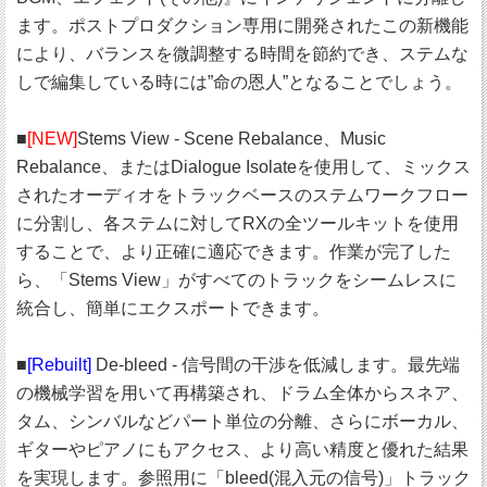
ます。ポストプロダクション専用に開発されたこの新機能
により、バランスを微調整する時間を節約でき、ステムな
しで編集している時には”命の恩人”となることでしょう。
■
[NEW]
Stems View - Scene Rebalance、Music
Rebalance、またはDialogue Isolateを使用して、ミックス
されたオーディオをトラックベースのステムワークフロー
に分割し、各ステムに対してRXの全ツールキットを使用
することで、より正確に適応できます。作業が完了した
ら、「Stems View」がすべてのトラックをシームレスに
統合し、簡単にエクスポートできます。
■
[Rebuilt]
De-bleed - 信号間の干渉を低減します。最先端
の機械学習を用いて再構築され、ドラム全体からスネア、
タム、シンバルなどパート単位の分離、さらにボーカル、
ギターやピアノにもアクセス、より高い精度と優れた結果
を実現します。参照用に「bleed(混入元の信号)」トラック