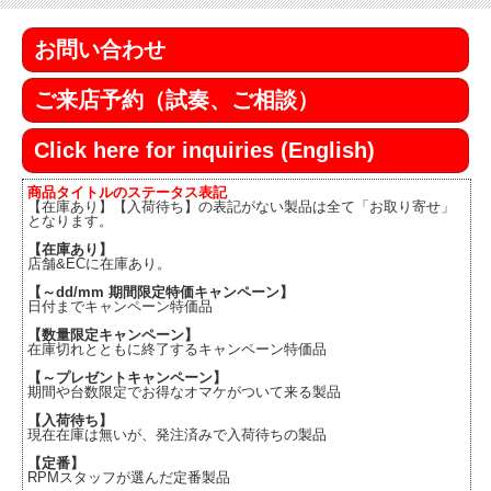
お問い合わせ
ご来店予約（試奏、ご相談）
Click here for inquiries (English)
商品タイトルのステータス表記
【在庫あり】【入荷待ち】の表記がない製品は全て「お取り寄せ」
となります。
【在庫あり】
店舗&ECに在庫あり。
【～dd/mm 期間限定特価キャンペーン】
日付までキャンペーン特価品
【数量限定キャンペーン】
在庫切れとともに終了するキャンペーン特価品
【～プレゼントキャンペーン】
期間や台数限定でお得なオマケがついて来る製品
【入荷待ち】
現在在庫は無いが、発注済みで入荷待ちの製品
【定番】
RPMスタッフが選んだ定番製品