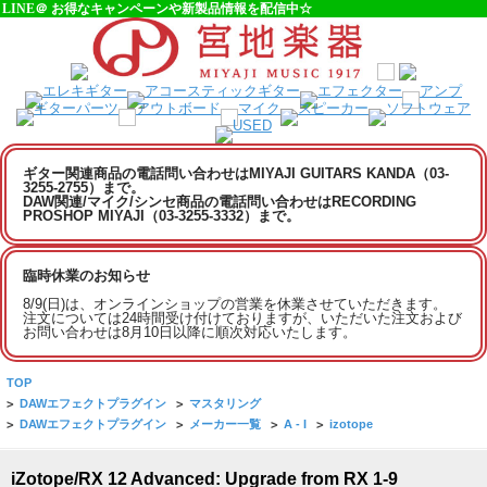
LINE＠ お得なキャンペーンや新製品情報を配信中☆
ギター関連商品の電話問い合わせはMIYAJI GUITARS KANDA（03-
3255-2755）まで。
DAW関連/マイク/シンセ商品の電話問い合わせはRECORDING
PROSHOP MIYAJI（03-3255-3332）まで。
臨時休業のお知らせ
8/9(日)は、オンラインショップの営業を休業させていただきます。
注文については24時間受け付けておりますが、いただいた注文および
お問い合わせは8月10日以降に順次対応いたします。
TOP
>
DAWエフェクトプラグイン
>
マスタリング
>
DAWエフェクトプラグイン
>
メーカー一覧
>
A - I
>
izotope
iZotope/RX 12 Advanced: Upgrade from RX 1-9