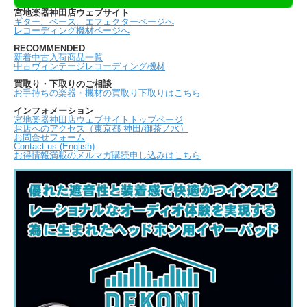
宮地楽器神田店ウェブサイト
ギター、ベース、エフェクターページへ
レコーディング機材ページへ
RECOMMENDED
新着中古入荷商品一覧
中古ヴィンテージレコーディング機材
買取り・下取りのご相談
お手持ちの楽器・機材の買取り下取りはこちら
インフォメーション
宮地楽器神田店ウェブサイトトップページ
お店へのアクセス（東京都 神田/御茶ノ水）
お問合せフォーム
Contact us (English)
お得情報満載のメルマガ購読申し込みはこちら