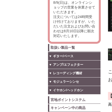
8/9(日)は、オンラインシ
ョップの営業を休業させて
いただきます。
注文については24時間受
け付けておりますが、いた
だいた注文およびお問い合
わせは8月10日以降に順次
対応いたします。
取扱い製品一覧
▼ ギター/ベース
▼ アンプ/エフェクター
こ
▼ レコーディング機材
お
▼ モジュラーシンセ
▼ イヤホン/ヘッドホン
宮地ポイントシステム
高
キャンペーン中の商品