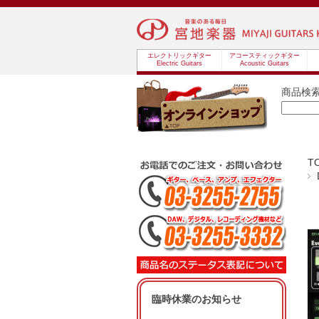
エレクトリックギター
アコースティックギター
Electric Guitars
Acoustic Guitars
商品検
T
臨時休業のお知らせ