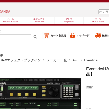
ベース
エフェクター
アンプ
パーツ
Electric Basses
Effectors
Amplifiers
Guitar Parts
索
OP
DAWエフェクトプラグイン
メーカー一覧
A - I
Eventide
Eventide/
品】
価格: