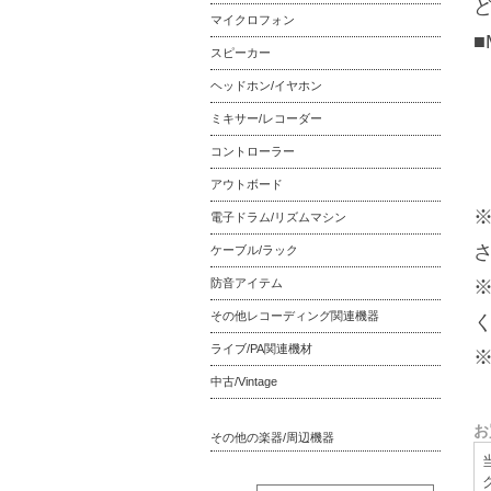
マイクロフォン
■
スピーカー
ヘッドホン/イヤホン
ミキサー/レコーダー
コントローラー
アウトボード
電子ドラム/リズムマシン
ケーブル/ラック
防音アイテム
その他レコーディング関連機器
ライブ/PA関連機材
中古/Vintage
お
その他の楽器/周辺機器