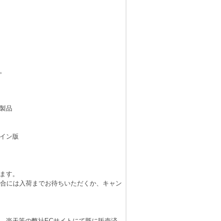
。
製品
イン版
ます。
場合には入荷までお待ちいただくか、キャン
、楽天等の弊社ECサイトにて既に販売済