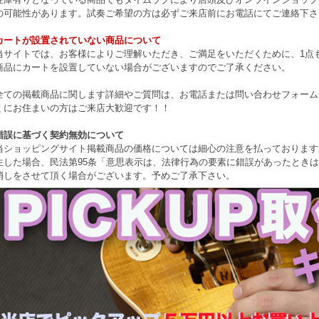
の可能性があります。試奏ご希望の方は必ずご来店前にお電話にてご連絡下さ
カートが設置されていない商品について
当サイトでは、お客様によりご理解いただき、ご満足をいただくために、1点もの
商品にカートを設置していない場合がございますのでご了承ください。
全ての掲載商品に関します詳細やご質問は、お電話または問い合わせフォーム
くにお住まいの方はご来店大歓迎です！！
錯誤に基づく契約無効について
当ショッピングサイト掲載商品の価格については細心の注意を払っております
生した場合、民法第95条「意思表示は、法律行為の要素に錯誤があったとき
消しをさせて頂く場合がございます。予めご了承下さい。