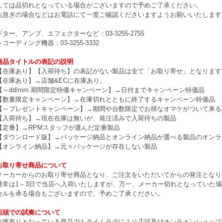
しては品切れとなっている場合がございますので予めご了承ください。
お急ぎの場合などはお電話にて一度ご確認くださいますようお願いいたします
ギター、アンプ、エフェクターなど：03-3255-2755
レコーディング機器：03-3255-3332
商品タイトルの表記の説明
【在庫あり】【入荷待ち】の表記がない製品は全て「お取り寄せ」となります
【在庫あり】→店舗&ECに在庫あり。
【～dd/mm 期間限定特価キャンペーン】→日付までキャンペーン特価品
【数量限定キャンペーン】→在庫切れとともに終了するキャンペーン特価品
【～プレゼントキャンペーン】→期間や台数限定でお得なオマケがついて来る
【入荷待ち】→現在在庫は無いが、発注済みで入荷待ちの製品
【定番】→RPMスタッフが選んだ定番製品
【ダウンロード版】→パッケージ納品とオンライン納品が選べる製品のオンラ
【オンライン納品】→元々パッケージが存在しない製品
お取り寄せ商品について
メーカーからのお取り寄せ商品となり、ご注文をいただいてからの発注となり
通常は1～3日で当店へ入荷いたしますが、万一、メーカー切れとなっていた
セルを承る場合もございますので、予めご了承ください。
店頭での試奏について
在庫有りとなっている商品でもタイムラグにより店頭及びオンラインショップ