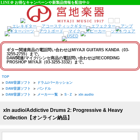
LINE＠ お得なキャンペーンや新製品情報を配信中☆
ギター関連商品の電話問い合わせはMIYAJI GUITARS KANDA（03-
3255-2755）まで。
DAW関連/マイク/シンセ商品の電話問い合わせはRECORDING
PROSHOP MIYAJI（03-3255-3332）まで。
TOP
>
DAW音源ソフト
>
ドラム/パーカッション
>
DAW音源ソフト
>
バンドル
>
DAW音源ソフト
>
メーカー一覧
>
S - Z
>
xln audio
xln audio/Addictive Drums 2: Progressive & Heavy
Collection【オンライン納品】