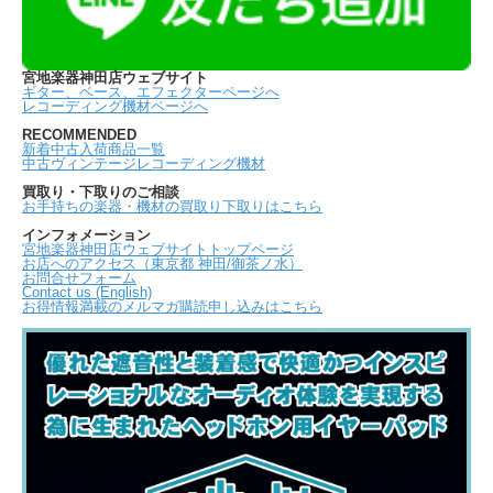
宮地楽器神田店ウェブサイト
ギター、ベース、エフェクターページへ
レコーディング機材ページへ
RECOMMENDED
新着中古入荷商品一覧
中古ヴィンテージレコーディング機材
買取り・下取りのご相談
お手持ちの楽器・機材の買取り下取りはこちら
インフォメーション
宮地楽器神田店ウェブサイトトップページ
お店へのアクセス（東京都 神田/御茶ノ水）
お問合せフォーム
Contact us (English)
お得情報満載のメルマガ購読申し込みはこちら