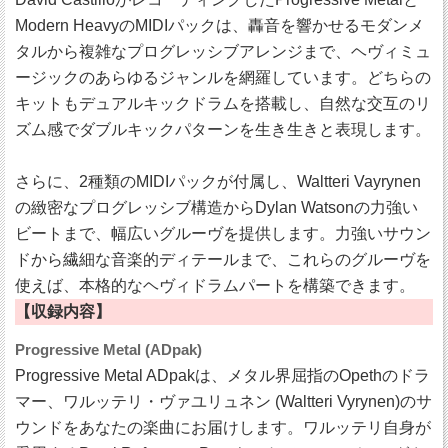
Modern HeavyのMIDIパックは、轟音を響かせるモダンメ
タルから複雑なプログレッシブアレンジまで、ヘヴィミュ
ージックのあらゆるジャンルを網羅しています。どちらの
キットもデュアルキックドラムを搭載し、自然な交互のリ
ズム感でダブルキックパターンを生き生きと表現します。
さらに、2種類のMIDIパックが付属し、Waltteri Vayrynen
の緻密なプログレッシブ構造からDylan Watsonの力強い
ビートまで、幅広いグルーヴを提供します。力強いサウン
ドから繊細な音楽的ディテールまで、これらのグルーヴを
使えば、本格的なヘヴィドラムパートを構築できます。
【収録内容】
Progressive Metal (ADpak)
Progressive Metal ADpakは、メタル界屈指のOpethのドラ
マー、ワルッテリ・ヴァユリュネン (Waltteri Vyrynen)のサ
ウンドをあなたの楽曲にお届けします。ワルッテリ自身が