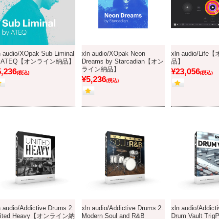
n audio/XOpak Sub Liminal
xln audio/XOpak Neon
xln audio/Li
y ATEQ【オンライン納品】
Dreams by Starcadian【オン
品】
ライン納品】
5,236
¥23,056
(税込)
(税込)
¥5,236
(税込)
n audio/Addictive Drums 2:
xln audio/Addictive Drums 2:
xln audio/Addicti
nited Heavy【オンライン納
Modern Soul and R&B
Drum Vault Tr