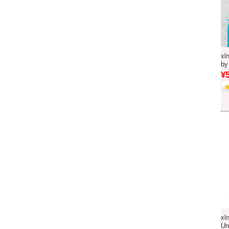
xl
b
¥
xl
U