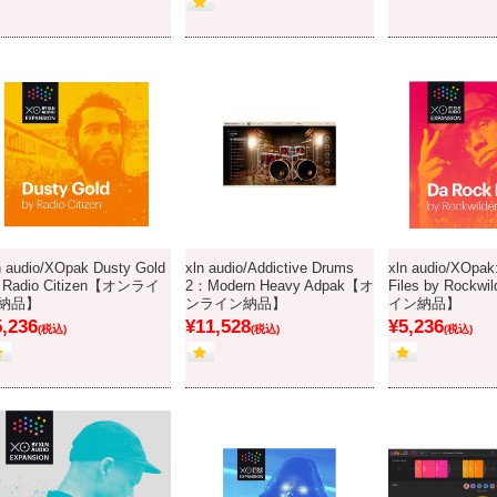
n audio/XOpak Dusty Gold
xln audio/Addictive Drums
xln audio/XOpak
 Radio Citizen【オンライ
2：Modern Heavy Adpak【オ
Files by Rock
納品】
ンライン納品】
イン納品】
5,236
¥11,528
¥5,236
(税込)
(税込)
(税込)