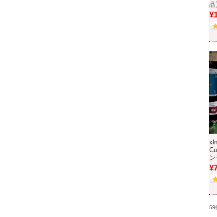
品
¥
xl
Cu
ン
¥
5