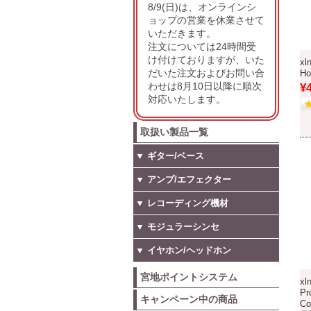
8/9(日)は、オンラインシ
ョップの営業を休業させて
いただきます。
注文については24時間受
け付けておりますが、いた
xl
だいた注文およびお問い合
H
わせは8月10日以降に順次
¥
対応いたします。
取扱い製品一覧
▼ ギター/ベース
▼ アンプ/エフェクター
▼ レコーディング機材
▼ モジュラーシンセ
▼ イヤホン/ヘッドホン
宮地ポイントシステム
xl
Pr
キャンペーン中の商品
C