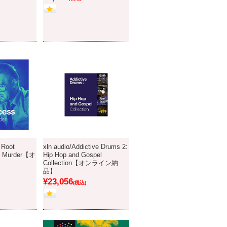
 Root
xln audio/Addictive Drums 2:
h Murder【オ
Hip Hop and Gospel
Collection【オンライン納
品】
¥23,056
(税込)