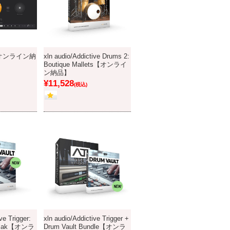
fe【オンライン納
xln audio/Addictive Drums 2:
Boutique Mallets【オンライ
ン納品】
¥11,528
(税込)
ve Trigger:
xln audio/Addictive Trigger +
igPak【オンラ
Drum Vault Bundle【オンラ