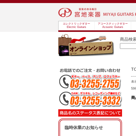
エレクトリックギター
アコースティックギター
Electric Guitars
Acoustic Guitars
商品検
T
表
5
商
臨時休業のお知らせ