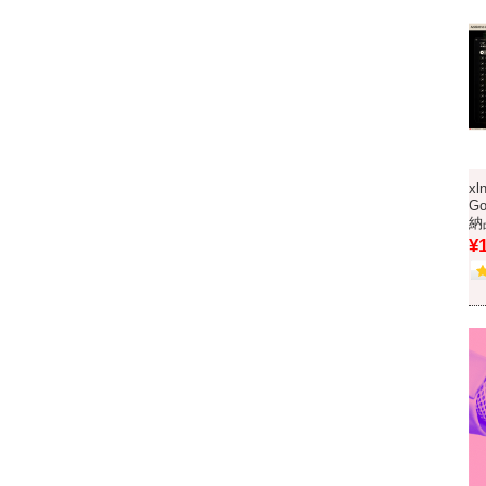
xl
G
納
¥