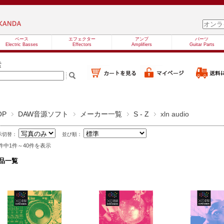
ベース
エフェクター
アンプ
パーツ
Electric Basses
Effectors
Amplifiers
Guitar Parts
索
OP
DAW音源ソフト
メーカー一覧
S - Z
xln audio
示切替：
並び順：
9件中1件～40件を表示
品一覧