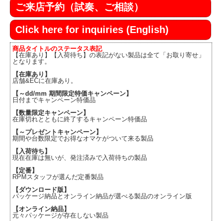
ご来店予約（試奏、ご相談）
Click here for inquiries (English)
商品タイトルのステータス表記
【在庫あり】【入荷待ち】の表記がない製品は全て「お取り寄せ」
となります。
【在庫あり】
店舗&ECに在庫あり。
【～dd/mm 期間限定特価キャンペーン】
日付までキャンペーン特価品
【数量限定キャンペーン】
在庫切れとともに終了するキャンペーン特価品
【～プレゼントキャンペーン】
期間や台数限定でお得なオマケがついて来る製品
【入荷待ち】
現在在庫は無いが、発注済みで入荷待ちの製品
【定番】
RPMスタッフが選んだ定番製品
【ダウンロード版】
パッケージ納品とオンライン納品が選べる製品のオンライン版
【オンライン納品】
元々パッケージが存在しない製品