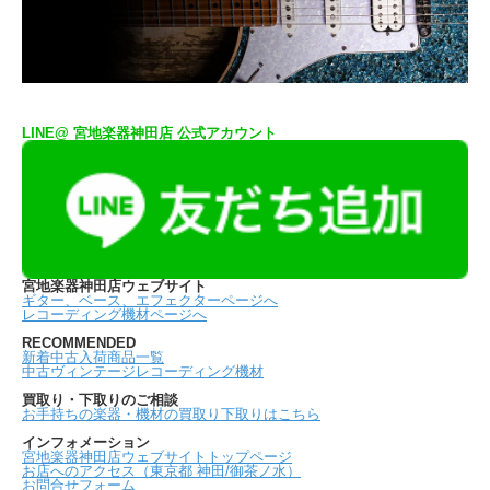
LINE@ 宮地楽器神田店 公式アカウント
宮地楽器神田店ウェブサイト
ギター、ベース、エフェクターページへ
レコーディング機材ページへ
RECOMMENDED
新着中古入荷商品一覧
中古ヴィンテージレコーディング機材
買取り・下取りのご相談
お手持ちの楽器・機材の買取り下取りはこちら
インフォメーション
宮地楽器神田店ウェブサイトトップページ
お店へのアクセス（東京都 神田/御茶ノ水）
お問合せフォーム