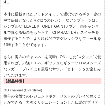
す。
本体に搭載されたフットスイッチで選択できるギター史の
中で節目となったその2つのレガシーなアンプトーンは、
シンプルな｢LEVEL｣｢TONE｣｢GAIN｣ノブと、両チャンネ
ルで異なる効果をもたらす『CHARACTER』スイッチを
操作することで、より現代的でアグレッシブなフィールを
加味することができます。
さらに両方のチャンネルを同時にONにした”スタック”で使
用すれば、力強くエネルギッシュなギターソロやスムーズ
なレガートプレイにも最適なサウンドとトーンをお楽しみ
いただけます。
【製品特徴】
OD channel (Overdrive)
往年の名盤でのレジェンドギターリストのプレイで聴くこ
とができる、力強くサチュレーションした伝説の”ブリテ