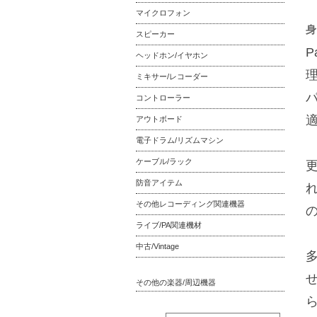
マイクロフォン
身
スピーカー
ヘッドホン/イヤホン
ミキサー/レコーダー
コントローラー
アウトボード
電子ドラム/リズムマシン
ケーブル/ラック
防音アイテム
その他レコーディング関連機器
ライブ/PA関連機材
中古/Vintage
その他の楽器/周辺機器
ら