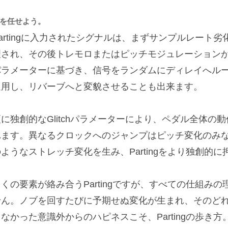
を任せよう。
Partingに入力されたシグナルは、まずサンプルレート
理され、その後トレモロまたはピッチモジュレーションが適
パラメーターに基づき、信号をランダムにディレイへル
適用し、リバーブへと変貌させることも出来ます。
更に独創的なGlitchパラメーターにより、ペダル全体の
れます。異なるクロックへのジャンプはピッチ変化のみ
のようなストレッチ変化を生み、Partingをより独創的
多くの要素が絡み合うPartingですが、すべての仕組み
せん。ノブを回すたびに予期せぬ変化が生まれ、そのど
なかった意識外からのハピネスこそ、Partingの歩き方。