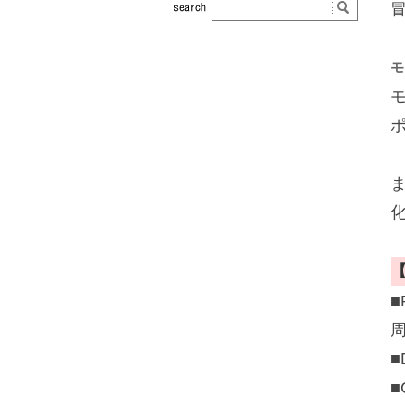
モ
■
■