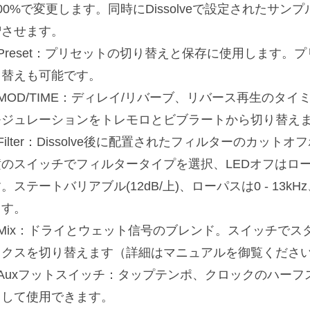
00%で変更します。同時にDissolveで設定されたサ
増させます。
■Preset：プリセットの切り替えと保存に使用します。
り替えも可能です。
■MOD/TIME：ディレイ/リバーブ、リバース再生のタ
モジュレーションをトレモロとビブラートから切り替え
Filter：Dissolve後に配置されたフィルターのカットオ
横のスイッチでフィルタータイプを選択、LEDオフはロー
。ステートバリアブル(12dB/上)、ローパスは0 - 13kHz
ます。
■Mix：ドライとウェット信号のブレンド。スイッチで
ックスを切り替えます（詳細はマニュアルを御覧くださ
■Auxフットスイッチ：タップテンポ、クロックのハー
として使用できます。