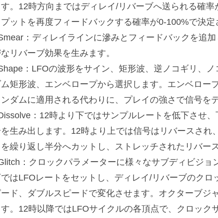
す。12時方向まではディレイ/リバーブへ送られる確率が0
トプットを再度フィードバックする確率が0-100%で決
■Smear：ディレイラインに滲みとフィードバックを追
密なリバーブ効果を生みます。
■Shape：LFOの波形をサイン、矩形波、逆ノコギリ、
ダム矩形波、エンベロープから選択します。エンベロープ
ランダムに適用される代わりに、プレイの強さで信号をデ
Dissolve：12時より下ではサンプルレートを低下さ
号を生み出します。12時より上では信号はリバースされ
クを繰り返し半分へカットし、ストレッチされたリバー
■Glitch：クロックパラメーターに様々なサブディビジ
下ではLFOレートをセットし、ディレイ/リバーブのク
ピード、ダブルスピードで変化させます。オクターブジ
ます。12時以降ではLFOサイクルの各頂点で、クロック