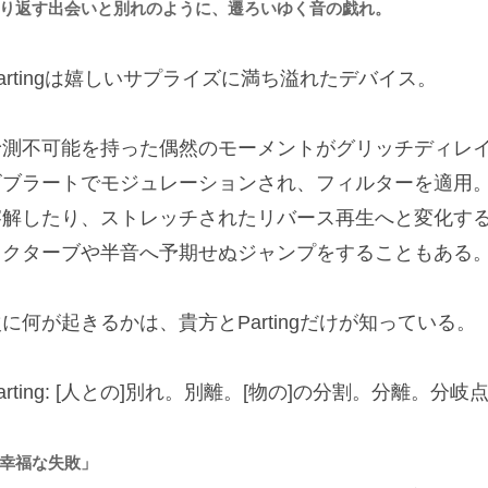
り返す出会いと別れのように、遷ろいゆく音の戯れ。
artingは嬉しいサプライズに満ち溢れたデバイス。
予測不可能を持った偶然のモーメントがグリッチディレ
ビブラートでモジュレーションされ、フィルターを適用
溶解したり、ストレッチされたリバース再生へと変化す
オクターブや半音へ予期せぬジャンプをすることもある
に何が起きるかは、貴方とPartingだけが知っている。
arting: [人との]別れ。別離。[物の]の分割。分離。分岐
幸福な失敗」