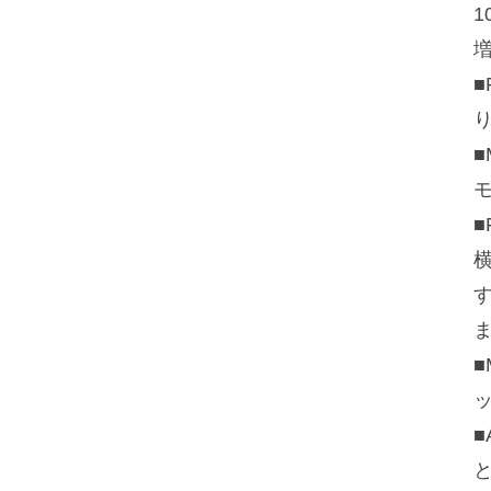
1
■
す