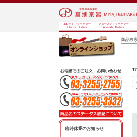
エレクトリックギター
アコースティックギター
Electric Guitars
Acoustic Guitars
商品検
T
臨時休業のお知らせ