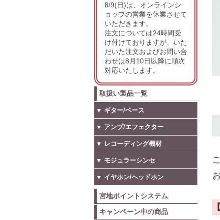
8/9(日)は、オンラインシ
ョップの営業を休業させて
いただきます。
注文については24時間受
け付けておりますが、いた
だいた注文およびお問い合
わせは8月10日以降に順次
対応いたします。
取扱い製品一覧
▼ ギター/ベース
▼ アンプ/エフェクター
▼ レコーディング機材
こ
▼ モジュラーシンセ
お
▼ イヤホン/ヘッドホン
宮地ポイントシステム
キャンペーン中の商品