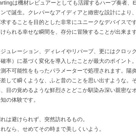
artingは機材レビュアーとしても活躍するハープ奏者、Emi
ョンで誕生。クレバーなアイディアと緻密な設計により
探求することを目的とした非常にユニークなデバイスで
届けられる幸せな瞬間を、存分に冒険することが出来ま
モジュレーション、ディレイやリバーブ、更にはクロッ
（確率）に基づく変化を導入したことが最大のポイント
予測不可能性をもったパラメーターで処理されます。陽
が差して瞬くような、ふと昔のことを思い出すような。
は、目の覚めるような鮮烈さとどこか馴染み深い親密な
未知の体験です。
別れは避けられず、突然訪れるもの。
それなら、せめてその時まで美しくいよう。