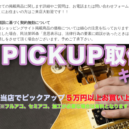
全ての掲載商品に関します詳細やご質問は、お電話または問い合わせフォーム
くにお住まいの方はご来店大歓迎です！！
錯誤に基づく契約無効について
当ショッピングサイト掲載商品の価格については細心の注意を払っております
生した場合、民法第95条「意思表示は、法律行為の要素に錯誤があったとき
消しをさせて頂く場合がございます。予めご了承下さい。