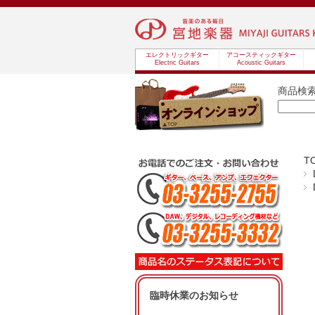
エレクトリックギター
アコースティックギター
Electric Guitars
Acoustic Guitars
商品検
T
臨時休業のお知らせ