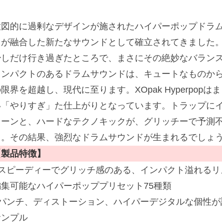
意図的に過剰なデザインが施されたハイパーポップドラ
さが融合した新たなサウンドとして確立されてきました
少しだけ行き過ぎたところで、まさにその絶妙なバラン
インパクトのあるドラムサウンドは、キュートなものか
限界を超越し、現代に至ります。XOpak Hyperpo
い「やりすぎ」た仕上がりとなっています。トラップに
ターンと、ハードなテクノキックが、グリッチーで予測
う。その結果、強烈なドラムサウンドが生まれるでしょ
【製品特徴】
■スピーディーでグリッチ感のある、インパクト溢れるリ
編集可能なハイパーポッププリセット75種類
■パンチ、ディストーション、ハイパーデジタルな個性が
サンプル