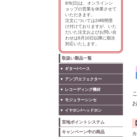
8/9(日)は、オンラインシ
ョップの営業を休業させて
いただきます。
注文については24時間受
け付けておりますが、いた
だいた注文およびお問い合
わせは8月10日以降に順次
対応いたします。
取扱い製品一覧
▼ ギター/ベース
▼ アンプ/エフェクター
▼ レコーディング機材
こ
▼ モジュラーシンセ
お
▼ イヤホン/ヘッドホン
宮地ポイントシステム
キャンペーン中の商品
カ