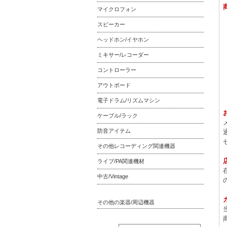
マイクロフォン
スピーカー
ヘッドホン/イヤホン
ミキサー/レコーダー
コントローラー
アウトボード
電子ドラム/リズムマシン
ケーブル/ラック
防音アイテム
その他レコーディング関連機器
ライブ/PA関連機材
中古/Vintage
その他の楽器/周辺機器