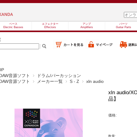
ベース
エフェクター
アンプ
パーツ
Electric Basses
Effectors
Amplifiers
Guitar Parts
索
OP
DAW音源ソフト
ドラム/パーカッション
DAW音源ソフト
メーカー一覧
S - Z
xln audio
xln audio
品】
価格:
数量: