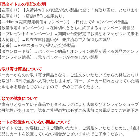
商品タイトルの表記の説明
【在庫あり】【入荷待ち】の表記がない製品は全て「お取り寄せ」となります
【在庫あり】→店舗&ECに在庫あり。
【～dd/mm 期間限定特価キャンペーン】→日付までキャンペーン特価品
【数量限定キャンペーン】→在庫切れとともに終了するキャンペーン特価品
【～プレゼントキャンペーン】→期間や台数限定でお得なオマケがついて来る
【入荷待ち】→現在在庫は無いが、発注済みで入荷待ちの製品
【定番】→RPMスタッフが選んだ定番製品
【ダウンロード版】→パッケージ納品とオンライン納品が選べる製品のオンラ
【オンライン納品】→元々パッケージが存在しない製品
お取り寄せ商品について
メーカーからのお取り寄せ商品となり、ご注文をいただいてからの発注となり
通常は1～3日で当店へ入荷いたしますが、万一、メーカー切れとなっていた
セルを承る場合もございますので、予めご了承ください。
店頭での試奏について
在庫有りとなっている商品でもタイムラグにより店頭及びオンラインショップ
の可能性があります。試奏ご希望の方は必ずご来店前にお電話にてご連絡下さ
カートが設置されていない商品について
当サイトでは、お客様によりご理解いただき、ご満足をいただくために、1点もの
商品にカートを設置していない場合がございますのでご了承ください。