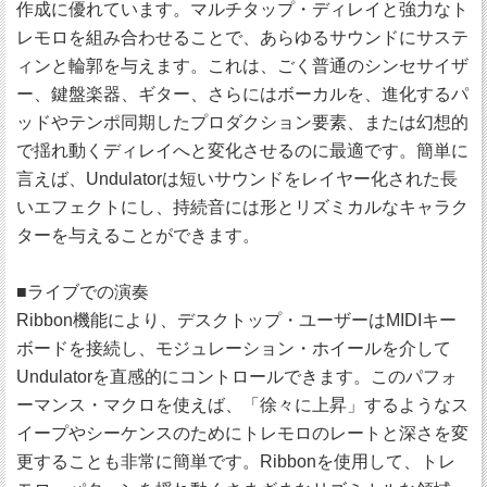
作成に優れています。マルチタップ・ディレイと強力なト
レモロを組み合わせることで、あらゆるサウンドにサステ
ィンと輪郭を与えます。これは、ごく普通のシンセサイザ
ー、鍵盤楽器、ギター、さらにはボーカルを、進化するパ
ッドやテンポ同期したプロダクション要素、または幻想的
で揺れ動くディレイへと変化させるのに最適です。簡単に
言えば、Undulatorは短いサウンドをレイヤー化された長
いエフェクトにし、持続音には形とリズミカルなキャラク
ターを与えることができます。
■ライブでの演奏
Ribbon機能により、デスクトップ・ユーザーはMIDIキー
ボードを接続し、モジュレーション・ホイールを介して
Undulatorを直感的にコントロールできます。このパフォ
ーマンス・マクロを使えば、「徐々に上昇」するようなス
イープやシーケンスのためにトレモロのレートと深さを変
更することも非常に簡単です。Ribbonを使用して、トレ