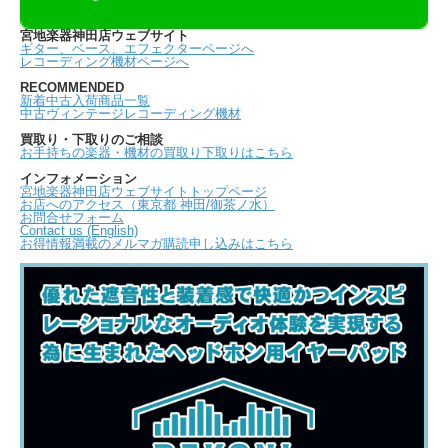
宮地楽器神田店ウェブサイト
ギター、ベース、エフェクターページへ
レコーディング機材ページへ
RECOMMENDED
新着中古入荷商品一覧
中古ヴィンテージレコーディング機材
買取り・下取りのご相談
お手持ちの楽器・機材の買取り下取りはこちら
インフォメーション
宮地楽器神田店ウェブサイトトップページ
お店へのアクセス（東京都 神田/御茶ノ水）
お問合せフォーム
Contact us (English)
お得情報満載のメルマガ購読申し込みはこちら