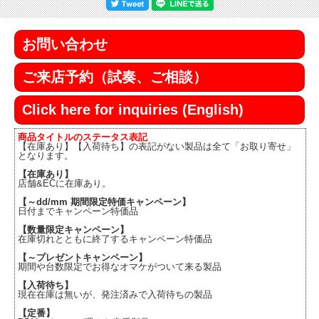
お問い合わせ
ご来店予約（試奏、ご相談）
Click here for inquiries (English)
商品タイトルのステータス表記
【在庫あり】【入荷待ち】の表記がない製品は全て「お取り寄せ」
となります。
【在庫あり】
店舗&ECに在庫あり。
【～dd/mm 期間限定特価キャンペーン】
日付までキャンペーン特価品
【数量限定キャンペーン】
在庫切れとともに終了するキャンペーン特価品
【～プレゼントキャンペーン】
期間や台数限定でお得なオマケがついて来る製品
【入荷待ち】
現在在庫は無いが、発注済みで入荷待ちの製品
【定番】