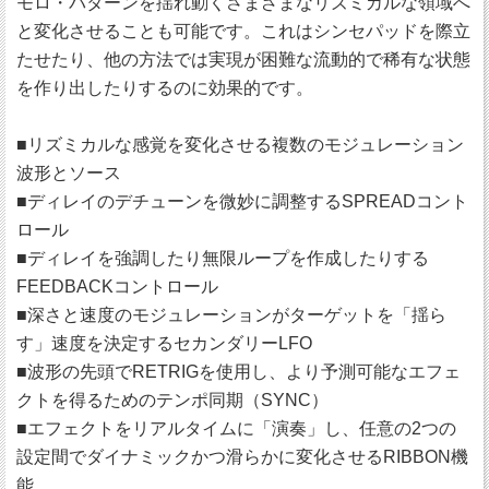
モロ・パターンを揺れ動くさまざまなリズミカルな領域へ
と変化させることも可能です。これはシンセパッドを際立
たせたり、他の方法では実現が困難な流動的で稀有な状態
を作り出したりするのに効果的です。
■リズミカルな感覚を変化させる複数のモジュレーション
波形とソース
■ディレイのデチューンを微妙に調整するSPREADコント
ロール
■ディレイを強調したり無限ループを作成したりする
FEEDBACKコントロール
■深さと速度のモジュレーションがターゲットを「揺ら
す」速度を決定するセカンダリーLFO
■波形の先頭でRETRIGを使用し、より予測可能なエフェ
クトを得るためのテンポ同期（SYNC）
■エフェクトをリアルタイムに「演奏」し、任意の2つの
設定間でダイナミックかつ滑らかに変化させるRIBBON機
能