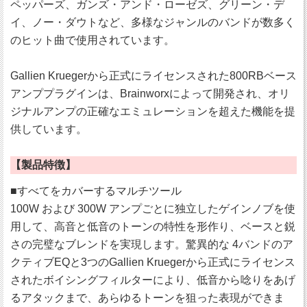
ペッパーズ、ガンズ・アンド・ローゼズ、グリーン・デ
イ、ノー・ダウトなど、多様なジャンルのバンドが数多く
のヒット曲で使用されています。
Gallien Kruegerから正式にライセンスされた800RBベース
アンププラグインは、Brainworxによって開発され、オリ
ジナルアンプの正確なエミュレーションを超えた機能を提
供しています。
【製品特徴】
■すべてをカバーするマルチツール
100W および 300W アンプごとに独立したゲインノブを使
用して、高音と低音のトーンの特性を形作り、ベースと鋭
さの完璧なブレンドを実現します。驚異的な 4バンドのア
クティブEQと3つのGallien Kruegerから正式にライセンス
されたボイシングフィルターにより、低音から唸りをあげ
るアタックまで、あらゆるトーンを狙った表現ができま