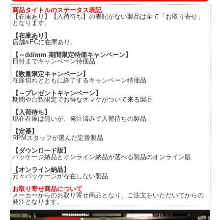
商品タイトルのステータス表記
【在庫あり】【入荷待ち】の表記がない製品は全て「お取り寄せ」
となります。
【在庫あり】
店舗&ECに在庫あり。
【～dd/mm 期間限定特価キャンペーン】
日付までキャンペーン特価品
【数量限定キャンペーン】
在庫切れとともに終了するキャンペーン特価品
【～プレゼントキャンペーン】
期間や台数限定でお得なオマケがついて来る製品
【入荷待ち】
現在在庫は無いが、発注済みで入荷待ちの製品
【定番】
RPMスタッフが選んだ定番製品
【ダウンロード版】
パッケージ納品とオンライン納品が選べる製品のオンライン版
【オンライン納品】
元々パッケージが存在しない製品
お取り寄せ商品について
メーカーからのお取り寄せ商品となり、ご注文をいただいてからの
発注となります。