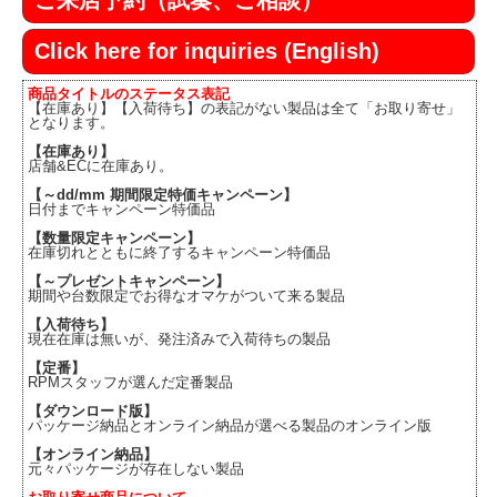
ご来店予約（試奏、ご相談）
Click here for inquiries (English)
商品タイトルのステータス表記
【在庫あり】【入荷待ち】の表記がない製品は全て「お取り寄せ」
となります。
【在庫あり】
店舗&ECに在庫あり。
【～dd/mm 期間限定特価キャンペーン】
日付までキャンペーン特価品
【数量限定キャンペーン】
在庫切れとともに終了するキャンペーン特価品
【～プレゼントキャンペーン】
期間や台数限定でお得なオマケがついて来る製品
【入荷待ち】
現在在庫は無いが、発注済みで入荷待ちの製品
【定番】
RPMスタッフが選んだ定番製品
【ダウンロード版】
パッケージ納品とオンライン納品が選べる製品のオンライン版
【オンライン納品】
元々パッケージが存在しない製品