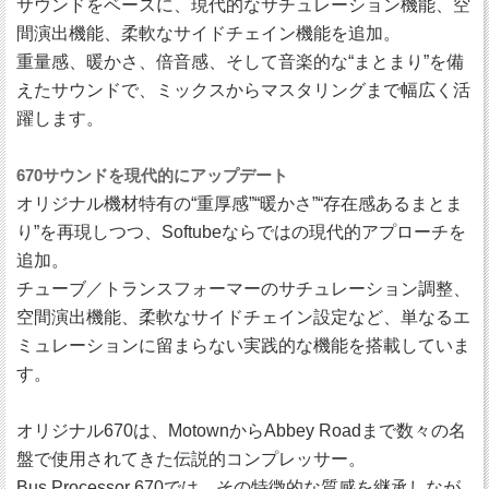
サウンドをベースに、現代的なサチュレーション機能、空
間演出機能、柔軟なサイドチェイン機能を追加。
重量感、暖かさ、倍音感、そして音楽的な“まとまり”を備
えたサウンドで、ミックスからマスタリングまで幅広く活
躍します。
670サウンドを現代的にアップデート
オリジナル機材特有の“重厚感”“暖かさ”“存在感あるまとま
り”を再現しつつ、Softubeならではの現代的アプローチを
追加。
チューブ／トランスフォーマーのサチュレーション調整、
空間演出機能、柔軟なサイドチェイン設定など、単なるエ
ミュレーションに留まらない実践的な機能を搭載していま
す。
オリジナル670は、MotownからAbbey Roadまで数々の名
盤で使用されてきた伝説的コンプレッサー。
Bus Processor 670では、その特徴的な質感を継承しなが