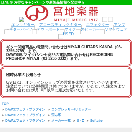
LINE＠ お得なキャンペーンや新製品情報を配信中☆
ギター関連商品の電話問い合わせはMIYAJI GUITARS KANDA（03-
3255-2755）まで。
DAW関連/マイク/シンセ商品の電話問い合わせはRECORDING
PROSHOP MIYAJI（03-3255-3332）まで。
臨時休業のお知らせ
8/9(日)は、オンラインショップの営業を休業させていただきます。
注文については24時間受け付けておりますが、いただいた注文および
お問い合わせは8月10日以降に順次対応いたします。
TOP
>
DAWエフェクトプラグイン
>
コンプレッサー/リミッター
>
DAWエフェクトプラグイン
>
歪み系
>
DAWエフェクトプラグイン
>
メーカー一覧
>
S - Z
>
Softube