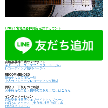
LINE@ 宮地楽器神田店 公式アカウント
宮地楽器神田店ウェブサイト
ギター、ベース、エフェクターページへ
レコーディング機材ページへ
RECOMMENDED
新着中古入荷商品一覧
中古ヴィンテージレコーディング機材
買取り・下取りのご相談
お手持ちの楽器・機材の買取り下取りはこちら
インフォメーション
宮地楽器神田店ウェブサイトトップページ
お店へのアクセス（東京都 神田/御茶ノ水）
お問合せフォーム