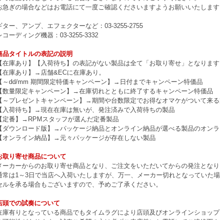
お急ぎの場合などはお電話にて一度ご確認くださいますようお願いいたします
ギター、アンプ、エフェクターなど：03-3255-2755
レコーディング機器：03-3255-3332
商品タイトルの表記の説明
【在庫あり】【入荷待ち】の表記がない製品は全て「お取り寄せ」となります
【在庫あり】→店舗&ECに在庫あり。
【～dd/mm 期間限定特価キャンペーン】→日付までキャンペーン特価品
【数量限定キャンペーン】→在庫切れとともに終了するキャンペーン特価品
【～プレゼントキャンペーン】→期間や台数限定でお得なオマケがついて来る
【入荷待ち】→現在在庫は無いが、発注済みで入荷待ちの製品
【定番】→RPMスタッフが選んだ定番製品
【ダウンロード版】→パッケージ納品とオンライン納品が選べる製品のオンラ
【オンライン納品】→元々パッケージが存在しない製品
お取り寄せ商品について
メーカーからのお取り寄せ商品となり、ご注文をいただいてからの発注となり
通常は1～3日で当店へ入荷いたしますが、万一、メーカー切れとなっていた
セルを承る場合もございますので、予めご了承ください。
店頭での試奏について
在庫有りとなっている商品でもタイムラグにより店頭及びオンラインショップ