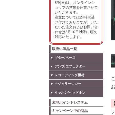
8/9(日)は、オンラインシ
ョップの営業を休業させて
いただきます。
注文については24時間受
け付けておりますが、いた
だいた注文およびお問い合
わせは8月10日以降に順次
対応いたします。
取扱い製品一覧
▼ ギター/ベース
▼ アンプ/エフェクター
▼ レコーディング機材
こ
▼ モジュラーシンセ
お
▼ イヤホン/ヘッドホン
宮地ポイントシステム
キャンペーン中の商品
フ