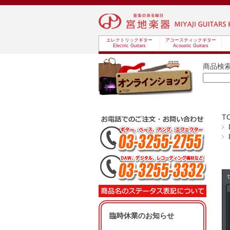
エレクトリックギター
アコースティックギター
Electric Guitars
Acoustic Guitars
商品検
T
臨時休業のお知らせ