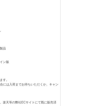
。
製品
イン版
ます。
場合には入荷までお待ちいただくか、キャン
、楽天等の弊社ECサイトにて既に販売済