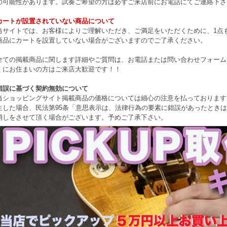
の可能性があります。試奏ご希望の方は必ずご来店前にお電話にてご連絡下さ
カートが設置されていない商品について
当サイトでは、お客様によりご理解いただき、ご満足をいただくために、1点もの
商品にカートを設置していない場合がございますのでご了承ください。
全ての掲載商品に関します詳細やご質問は、お電話または問い合わせフォーム
くにお住まいの方はご来店大歓迎です！！
錯誤に基づく契約無効について
当ショッピングサイト掲載商品の価格については細心の注意を払っております
生した場合、民法第95条「意思表示は、法律行為の要素に錯誤があったとき
消しをさせて頂く場合がございます。予めご了承下さい。