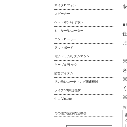
マイクロフォン
スピーカー
ヘッドホン/イヤホン
■
ミキサー/レコーダー
コントローラー
アウトボード
電子ドラム/リズムマシン
ケーブル/ラック
防音アイテム
その他レコーディング関連機器
ライブ/PA関連機材
中古/Vintage
お
その他の楽器/周辺機器