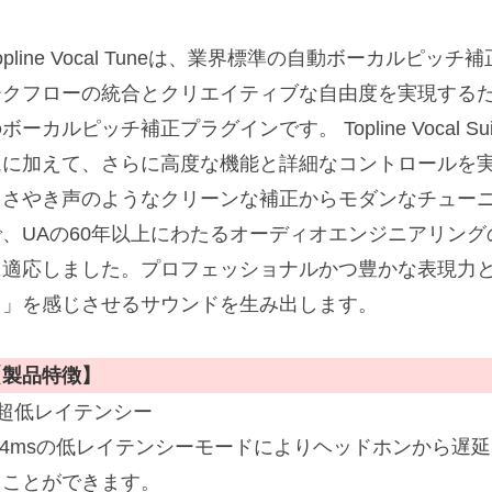
opline Vocal Tuneは、業界標準の自動ボーカルピ
ークフローの統合とクリエイティブな自由度を実現する
ボーカルピッチ補正プラグインです。 Topline Vocal 
ムに加えて、さらに高度な機能と詳細なコントロールを
ささやき声のようなクリーンな補正からモダンなチュー
で、UAの60年以上にわたるオーディオエンジニアリン
に適応しました。プロフェッショナルかつ豊かな表現力
さ」を感じさせるサウンドを生み出します。
【製品特徴】
■超低レイテンシー
0.4msの低レイテンシーモードによりヘッドホンから遅
くことができます。