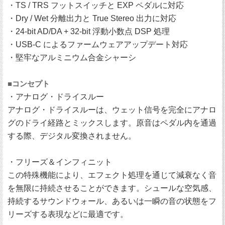
・TS / TRS フットスイッチと EXP ペダルに対応
・Dry / Wet 分離出力と True Stereo 出力に対応
・24-bit AD/DA + 32-bit 浮動小数点 DSP 処理
・USB-C によるファームウェアアップデート対応
・堅牢なアルミニウム合金シャーシ
■コンセプト
・アナログ・ドライスルー
アナログ・ドライスルーは、ウェット信号を完全にアナロ
グのドライ経路とミックスします。原音はペダル内を通過
する際、デジタル変換されません。
・フリーズ＆インフィニット
この特殊機能により、エフェクト処理を通じて減衰なく音
を無限に持続させることができます。シュールな空気感、
持続するサウンドウォール、あるいは一瞬の音の状態をフ
リーズする表現などに最適です。