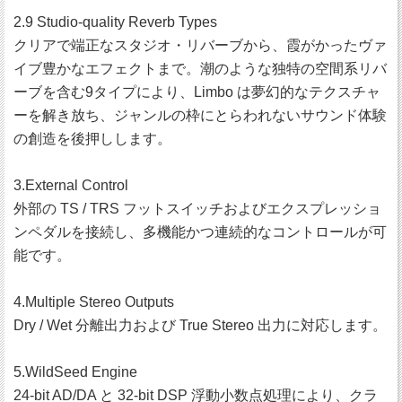
2.9 Studio-quality Reverb Types
クリアで端正なスタジオ・リバーブから、霞がかったヴァ
イブ豊かなエフェクトまで。潮のような独特の空間系リバ
ーブを含む9タイプにより、Limbo は夢幻的なテクスチャ
ーを解き放ち、ジャンルの枠にとらわれないサウンド体験
の創造を後押しします。
3.External Control
外部の TS / TRS フットスイッチおよびエクスプレッショ
ンペダルを接続し、多機能かつ連続的なコントロールが可
能です。
4.Multiple Stereo Outputs
Dry / Wet 分離出力および True Stereo 出力に対応します。
5.WildSeed Engine
24-bit AD/DA と 32-bit DSP 浮動小数点処理により、クラ