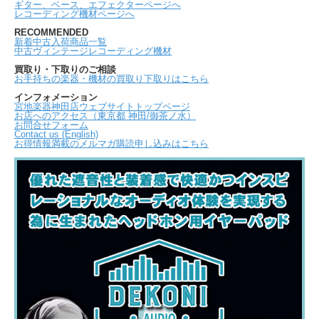
ギター、ベース、エフェクターページへ
レコーディング機材ページへ
RECOMMENDED
新着中古入荷商品一覧
中古ヴィンテージレコーディング機材
買取り・下取りのご相談
お手持ちの楽器・機材の買取り下取りはこちら
インフォメーション
宮地楽器神田店ウェブサイトトップページ
お店へのアクセス（東京都 神田/御茶ノ水）
お問合せフォーム
Contact us (English)
お得情報満載のメルマガ購読申し込みはこちら