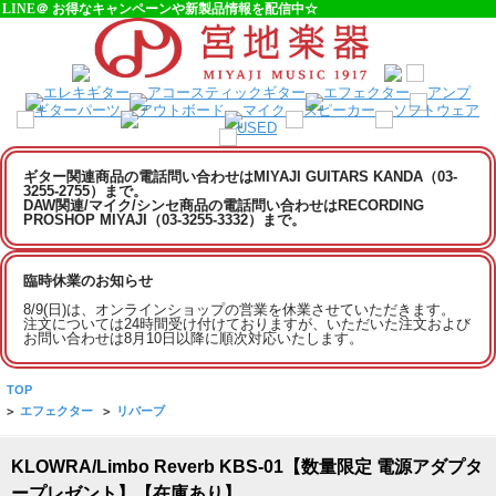
LINE＠ お得なキャンペーンや新製品情報を配信中☆
ギター関連商品の電話問い合わせはMIYAJI GUITARS KANDA（03-
3255-2755）まで。
DAW関連/マイク/シンセ商品の電話問い合わせはRECORDING
PROSHOP MIYAJI（03-3255-3332）まで。
臨時休業のお知らせ
8/9(日)は、オンラインショップの営業を休業させていただきます。
注文については24時間受け付けておりますが、いただいた注文および
お問い合わせは8月10日以降に順次対応いたします。
TOP
>
エフェクター
>
リバーブ
KLOWRA/Limbo Reverb KBS-01【数量限定 電源アダプタ
ープレゼント】【在庫あり】