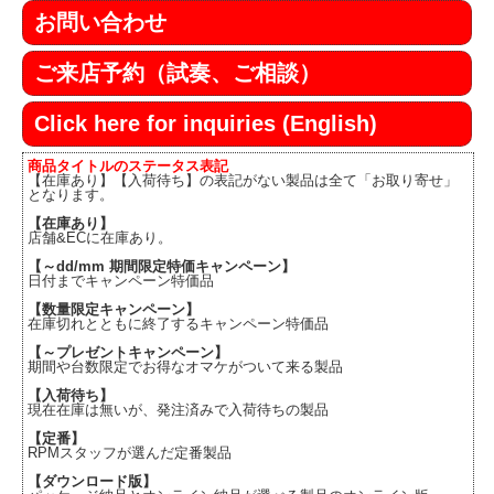
お問い合わせ
ご来店予約（試奏、ご相談）
Click here for inquiries (English)
商品タイトルのステータス表記
【在庫あり】【入荷待ち】の表記がない製品は全て「お取り寄せ」
となります。
【在庫あり】
店舗&ECに在庫あり。
【～dd/mm 期間限定特価キャンペーン】
日付までキャンペーン特価品
【数量限定キャンペーン】
在庫切れとともに終了するキャンペーン特価品
【～プレゼントキャンペーン】
期間や台数限定でお得なオマケがついて来る製品
【入荷待ち】
現在在庫は無いが、発注済みで入荷待ちの製品
【定番】
RPMスタッフが選んだ定番製品
【ダウンロード版】