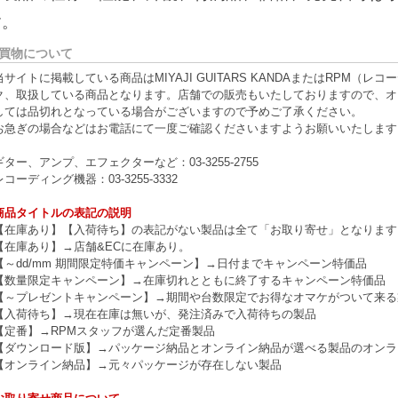
す。
買物について
当サイトに掲載している商品はMIYAJI GUITARS KANDAまたはRPM
ク、取扱している商品となります。店舗での販売もいたしておりますので、オ
しては品切れとなっている場合がございますので予めご了承ください。
お急ぎの場合などはお電話にて一度ご確認くださいますようお願いいたします
ギター、アンプ、エフェクターなど：03-3255-2755
レコーディング機器：03-3255-3332
商品タイトルの表記の説明
【在庫あり】【入荷待ち】の表記がない製品は全て「お取り寄せ」となります
【在庫あり】→店舗&ECに在庫あり。
【～dd/mm 期間限定特価キャンペーン】→日付までキャンペーン特価品
【数量限定キャンペーン】→在庫切れとともに終了するキャンペーン特価品
【～プレゼントキャンペーン】→期間や台数限定でお得なオマケがついて来る
【入荷待ち】→現在在庫は無いが、発注済みで入荷待ちの製品
【定番】→RPMスタッフが選んだ定番製品
【ダウンロード版】→パッケージ納品とオンライン納品が選べる製品のオンラ
【オンライン納品】→元々パッケージが存在しない製品