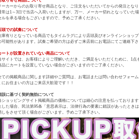
お取り寄せ商品について
メーカーからのお取り寄せ商品となり、ご注文をいただいてからの発注となり
通常は1～3日で当店へ入荷いたしますが、万一、メーカー切れとなっていた
セルを承る場合もございますので、予めご了承ください。
店頭での試奏について
在庫有りとなっている商品でもタイムラグにより店頭及びオンラインショップ
の可能性があります。試奏ご希望の方は必ずご来店前にお電話にてご連絡下さ
カートが設置されていない商品について
当サイトでは、お客様によりご理解いただき、ご満足をいただくために、1点もの
商品にカートを設置していない場合がございますのでご了承ください。
全ての掲載商品に関します詳細やご質問は、お電話または問い合わせフォーム
くにお住まいの方はご来店大歓迎です！！
錯誤に基づく契約無効について
当ショッピングサイト掲載商品の価格については細心の注意を払っております
生した場合、民法第95条「意思表示は、法律行為の要素に錯誤があったとき
消しをさせて頂く場合がございます。予めご了承下さい。