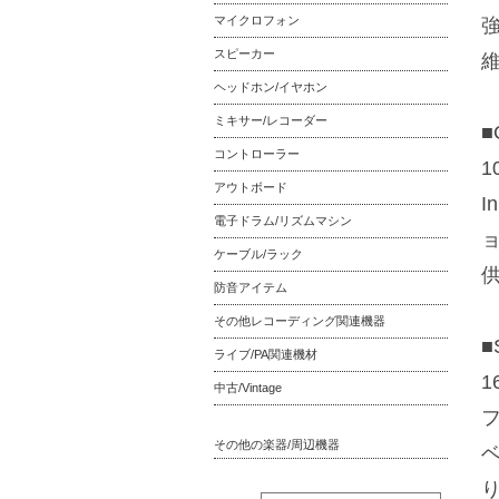
マイクロフォン
スピーカー
ヘッドホン/イヤホン
ミキサー/レコーダー
■
コントローラー
1
アウトボード
I
電子ドラム/リズムマシン
ケーブル/ラック
防音アイテム
その他レコーディング関連機器
■
ライブ/PA関連機材
中古/Vintage
その他の楽器/周辺機器