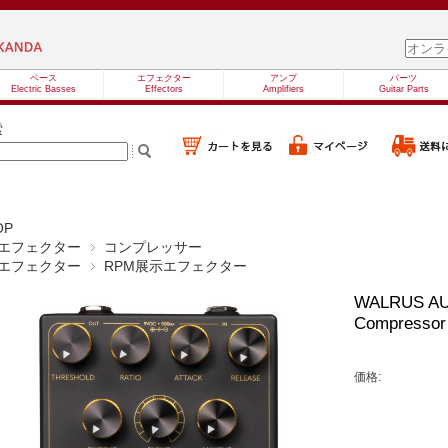
ベース
エフェクター
アンプ
パーツ
Electric Basses
Effectors
Amplifiers
Guitar Parts
索
OP
エフェクター
コンプレッサー
エフェクター
RPM展示エフェクター
WALRUS AUDI
Compre
価格: