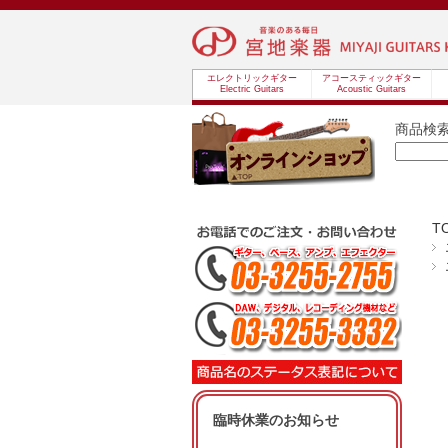
エレクトリックギター
アコースティックギター
Electric Guitars
Acoustic Guitars
商品検
T
臨時休業のお知らせ