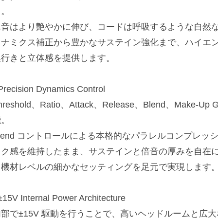
用。
単音はより艶やかに伸び、コードは呼吸するような自然
イナミクス補正から豊かなサステイン強化まで、ハイエ
奥行きと立体感を提供します。
Precision Dynamics Control
hreshold、Ratio、Attack、Release、Blend、Mak
能。
Blend コントロールによる本格的なパラレルコンプレ
ック感を維持したまま、サステインと倍音の厚みを自在に
ク機材レベルの細かなセッティングを足元で実現します
±15V Internal Power Architecture
内部で±15V 駆動を行うことで、高いヘッドルームと広