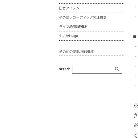
・
防音アイテム
・
その他レコーディング関連機器
ライブ/PA関連機材
■
中古/Vintage
その他の楽器/周辺機器