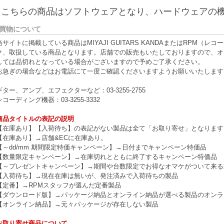
※こちらの商品はソフトウェアとなり、ハードウェアの
買物について
当サイトに掲載している商品はMIYAJI GUITARS KANDAまたはRPM
ク、取扱している商品となります。店舗での販売もいたしておりますので、オ
しては品切れとなっている場合がございますので予めご了承ください。
お急ぎの場合などはお電話にて一度ご確認くださいますようお願いいたします
ギター、アンプ、エフェクターなど：03-3255-2755
レコーディング機器：03-3255-3332
商品タイトルの表記の説明
【在庫あり】【入荷待ち】の表記がない製品は全て「お取り寄せ」となります
【在庫あり】→店舗&ECに在庫あり。
【～dd/mm 期間限定特価キャンペーン】→日付までキャンペーン特価品
【数量限定キャンペーン】→在庫切れとともに終了するキャンペーン特価品
【～プレゼントキャンペーン】→期間や台数限定でお得なオマケがついて来る
【入荷待ち】→現在在庫は無いが、発注済みで入荷待ちの製品
【定番】→RPMスタッフが選んだ定番製品
【ダウンロード版】→パッケージ納品とオンライン納品が選べる製品のオンラ
【オンライン納品】→元々パッケージが存在しない製品
お取り寄せ商品について