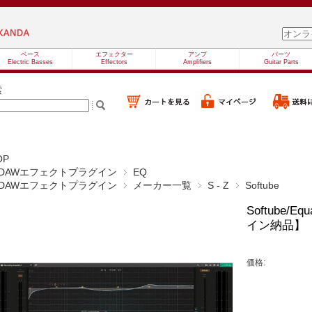
ベース
エフェクター
アンプ
パーツ
Electric Basses
Effectors
Amplifiers
Guitar Parts
索
OP
DAWエフェクトプラグイン
EQ
DAWエフェクトプラグイン
メーカー一覧
S - Z
Softube
Softube/Eq
イン納品】
価格: