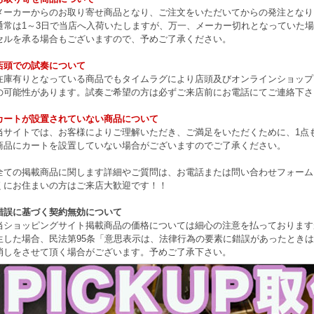
メーカーからのお取り寄せ商品となり、ご注文をいただいてからの発注となり
通常は1～3日で当店へ入荷いたしますが、万一、メーカー切れとなっていた
セルを承る場合もございますので、予めご了承ください。
店頭での試奏について
在庫有りとなっている商品でもタイムラグにより店頭及びオンラインショップ
の可能性があります。試奏ご希望の方は必ずご来店前にお電話にてご連絡下さ
カートが設置されていない商品について
当サイトでは、お客様によりご理解いただき、ご満足をいただくために、1点もの
商品にカートを設置していない場合がございますのでご了承ください。
全ての掲載商品に関します詳細やご質問は、お電話または問い合わせフォーム
くにお住まいの方はご来店大歓迎です！！
錯誤に基づく契約無効について
当ショッピングサイト掲載商品の価格については細心の注意を払っております
生した場合、民法第95条「意思表示は、法律行為の要素に錯誤があったとき
消しをさせて頂く場合がございます。予めご了承下さい。