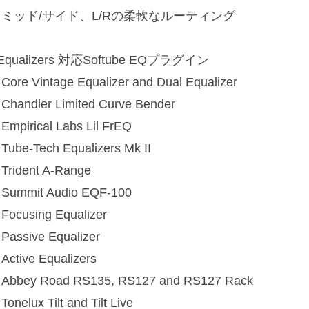
・ミッド/サイド、L/Rの柔軟なルーティング
Equalizers 対応Softube EQプラグイン
Core Vintage Equalizer and Dual Equalizer
Chandler Limited Curve Bender
Empirical Labs Lil FrEQ
Tube-Tech Equalizers Mk II
Trident A-Range
Summit Audio EQF-100
Focusing Equalizer
Passive Equalizer
Active Equalizers
Abbey Road RS135, RS127 and RS127 Rack
onelux Tilt and Tilt Live