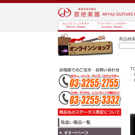
エレクトリックギター
アコースティックギター
Electric Guitars
Acoustic Guitars
商品検
T
取扱い製品一覧
▼ ギター/ベース