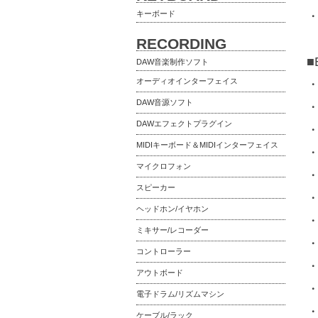
キーボード
RECORDING
■
DAW音楽制作ソフト
オーディオインターフェイス
・
DAW音源ソフト
・
DAWエフェクトプラグイン
・
MIDIキーボード＆MIDIインターフェイス
・
マイクロフォン
・
スピーカー
・
ヘッドホン/イヤホン
・
ミキサー/レコーダー
・
コントローラー
・
アウトボード
・
電子ドラム/リズムマシン
・T
ケーブル/ラック