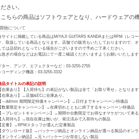
ください。
※こちらの商品はソフトウェアとなり、ハードウェアの
買物について
当サイトに掲載している商品はMIYAJI GUITARS KANDAまたはRPM
ク、取扱している商品となります。店舗での販売もいたしておりますので、オ
しては品切れとなっている場合がございますので予めご了承ください。
お急ぎの場合などはお電話にて一度ご確認くださいますようお願いいたします
ギター、アンプ、エフェクターなど：03-3255-2755
レコーディング機器：03-3255-3332
商品タイトルの表記の説明
【在庫あり】【入荷待ち】の表記がない製品は全て「お取り寄せ」となります
【在庫あり】→店舗&ECに在庫あり。
【～dd/mm 期間限定特価キャンペーン】→日付までキャンペーン特価品
【数量限定キャンペーン】→在庫切れとともに終了するキャンペーン特価品
【～プレゼントキャンペーン】→期間や台数限定でお得なオマケがついて来る
【入荷待ち】→現在在庫は無いが、発注済みで入荷待ちの製品
【定番】→RPMスタッフが選んだ定番製品
【ダウンロード版】→パッケージ納品とオンライン納品が選べる製品のオンラ
【オンライン納品】→元々パッケージが存在しない製品