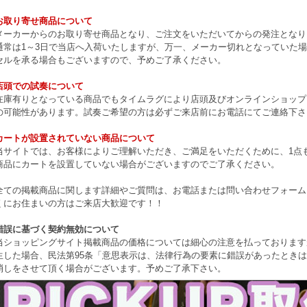
お取り寄せ商品について
メーカーからのお取り寄せ商品となり、ご注文をいただいてからの発注となり
通常は1～3日で当店へ入荷いたしますが、万一、メーカー切れとなっていた
セルを承る場合もございますので、予めご了承ください。
店頭での試奏について
在庫有りとなっている商品でもタイムラグにより店頭及びオンラインショップ
の可能性があります。試奏ご希望の方は必ずご来店前にお電話にてご連絡下さ
カートが設置されていない商品について
当サイトでは、お客様によりご理解いただき、ご満足をいただくために、1点もの
商品にカートを設置していない場合がございますのでご了承ください。
全ての掲載商品に関します詳細やご質問は、お電話または問い合わせフォーム
くにお住まいの方はご来店大歓迎です！！
錯誤に基づく契約無効について
当ショッピングサイト掲載商品の価格については細心の注意を払っております
生した場合、民法第95条「意思表示は、法律行為の要素に錯誤があったとき
消しをさせて頂く場合がございます。予めご了承下さい。