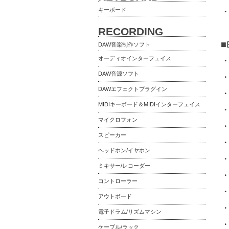
キーボード
RECORDING
■
DAW音楽制作ソフト
オーディオインターフェイス
・
DAW音源ソフト
・
DAWエフェクトプラグイン
・
MIDIキーボード＆MIDIインターフェイス
・
マイクロフォン
・
スピーカー
・
ヘッドホン/イヤホン
・
ミキサー/レコーダー
・
コントローラー
・
アウトボード
・
電子ドラム/リズムマシン
・T
ケーブル/ラック