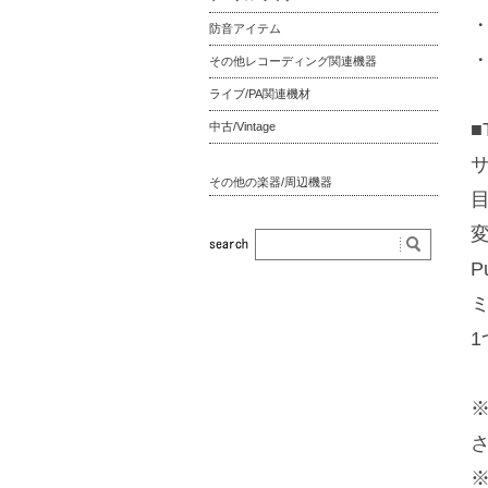
・
防音アイテム
・
その他レコーディング関連機器
ライブ/PA関連機材
■
中古/Vintage
その他の楽器/周辺機器