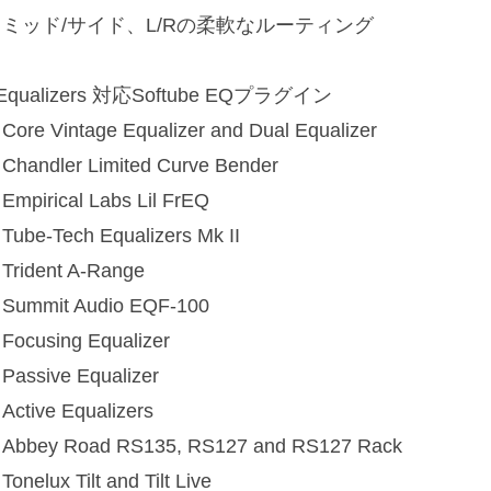
・ミッド/サイド、L/Rの柔軟なルーティング
Equalizers 対応Softube EQプラグイン
Core Vintage Equalizer and Dual Equalizer
Chandler Limited Curve Bender
Empirical Labs Lil FrEQ
Tube-Tech Equalizers Mk II
Trident A-Range
Summit Audio EQF-100
Focusing Equalizer
Passive Equalizer
Active Equalizers
Abbey Road RS135, RS127 and RS127 Rack
onelux Tilt and Tilt Live