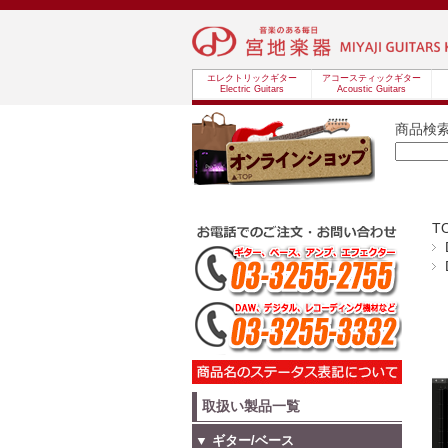
エレクトリックギター
アコースティックギター
Electric Guitars
Acoustic Guitars
商品検
T
取扱い製品一覧
▼ ギター/ベース