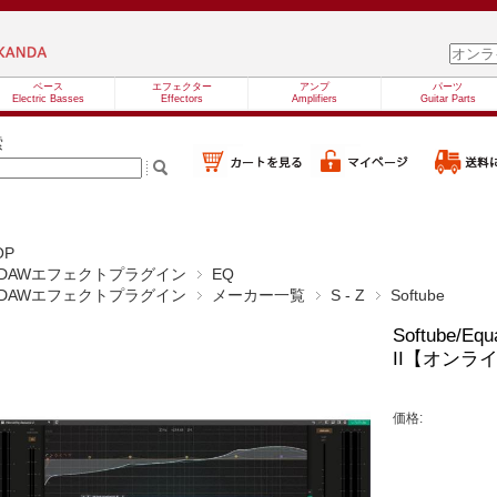
ベース
エフェクター
アンプ
パーツ
Electric Basses
Effectors
Amplifiers
Guitar Parts
索
OP
DAWエフェクトプラグイン
EQ
DAWエフェクトプラグイン
メーカー一覧
S - Z
Softube
Softube/Equ
II【オンラ
価格: