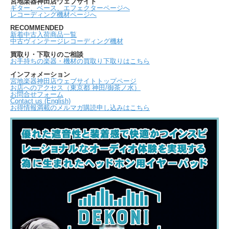
宮地楽器神田店ウェブサイト
ギター、ベース、エフェクターページへ
レコーディング機材ページへ
RECOMMENDED
新着中古入荷商品一覧
中古ヴィンテージレコーディング機材
買取り・下取りのご相談
お手持ちの楽器・機材の買取り下取りはこちら
インフォメーション
宮地楽器神田店ウェブサイトトップページ
お店へのアクセス（東京都 神田/御茶ノ水）
お問合せフォーム
Contact us (English)
お得情報満載のメルマガ購読申し込みはこちら