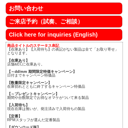
お問い合わせ
ご来店予約（試奏、ご相談）
Click here for inquiries (English)
商品タイトルのステータス表記
【在庫あり】【入荷待ち】の表記がない製品は全て「お取り寄せ」
となります。
【在庫あり】
店舗&ECに在庫あり。
【～dd/mm 期間限定特価キャンペーン】
日付までキャンペーン特価品
【数量限定キャンペーン】
在庫切れとともに終了するキャンペーン特価品
【～プレゼントキャンペーン】
期間や台数限定でお得なオマケがついて来る製品
【入荷待ち】
現在在庫は無いが、発注済みで入荷待ちの製品
【定番】
RPMスタッフが選んだ定番製品
【ダウンロード版】