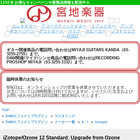
LINE＠ お得なキャンペーンや新製品情報を配信中☆
ギター関連商品の電話問い合わせはMIYAJI GUITARS KANDA（03-
3255-2755）まで。
DAW関連/マイク/シンセ商品の電話問い合わせはRECORDING
PROSHOP MIYAJI（03-3255-3332）まで。
臨時休業のお知らせ
8/9(日)は、オンラインショップの営業を休業させていただきます。
注文については24時間受け付けておりますが、いただいた注文および
お問い合わせは8月10日以降に順次対応いたします。
TOP
>
DAWエフェクトプラグイン
>
マスタリング
>
DAWエフェクトプラグイン
>
メーカー一覧
>
A - I
>
izotope
iZotope/Ozone 12 Standard: Upgrade from Ozone