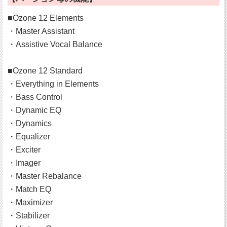
■Ozone 12 Elements
・Master Assistant
・Assistive Vocal Balance
■Ozone 12 Standard
・Everything in Elements
・Bass Control
・Dynamic EQ
・Dynamics
・Equalizer
・Exciter
・Imager
・Master Rebalance
・Match EQ
・Maximizer
・Stabilizer