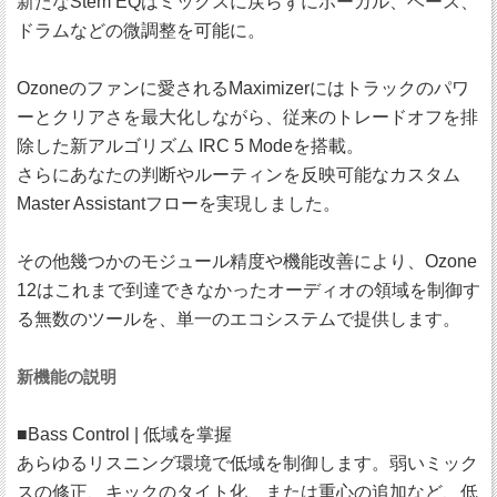
新たなStem EQはミックスに戻らずにボーカル、ベース、
ドラムなどの微調整を可能に。
Ozoneのファンに愛されるMaximizerにはトラックのパワ
ーとクリアさを最大化しながら、従来のトレードオフを排
除した新アルゴリズム IRC 5 Modeを搭載。
さらにあなたの判断やルーティンを反映可能なカスタム
Master Assistantフローを実現しました。
その他幾つかのモジュール精度や機能改善により、Ozone
12はこれまで到達できなかったオーディオの領域を制御す
る無数のツールを、単一のエコシステムで提供します。
新機能の説明
■Bass Control | 低域を掌握
あらゆるリスニング環境で低域を制御します。弱いミック
スの修正、キックのタイト化、または重心の追加など、低