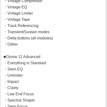
・Vintage Compressor
・Vintage EQ
・Vintage Limiter
・Vintage Tape
・Track Referencing
・Transient/Sustain modes
・Delta buttons (all modules)
・Dither
■Ozone 12 Advanced
・Everything in Standard
・Stem EQ
・Unlimiter
・Impact
・Clarity
・Low End Focus
・Spectral Shaper
・Stem Focus