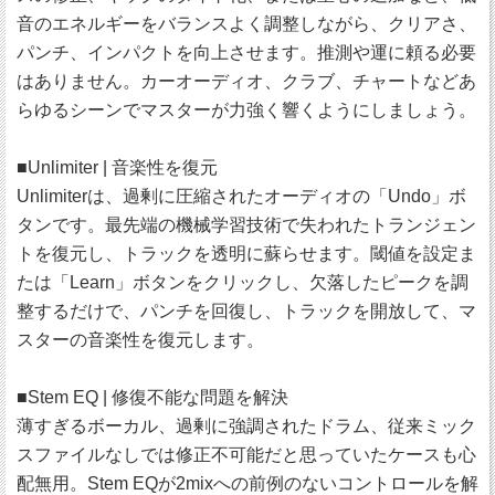
音のエネルギーをバランスよく調整しながら、クリアさ、
パンチ、インパクトを向上させます。推測や運に頼る必要
はありません。カーオーディオ、クラブ、チャートなどあ
らゆるシーンでマスターが力強く響くようにしましょう。
■Unlimiter | 音楽性を復元
Unlimiterは、過剰に圧縮されたオーディオの「Undo」ボ
タンです。最先端の機械学習技術で失われたトランジェン
トを復元し、トラックを透明に蘇らせます。閾値を設定ま
たは「Learn」ボタンをクリックし、欠落したピークを調
整するだけで、パンチを回復し、トラックを開放して、マ
スターの音楽性を復元します。
■Stem EQ | 修復不能な問題を解決
薄すぎるボーカル、過剰に強調されたドラム、従来ミック
スファイルなしでは修正不可能だと思っていたケースも心
配無用。Stem EQが2mixへの前例のないコントロールを解