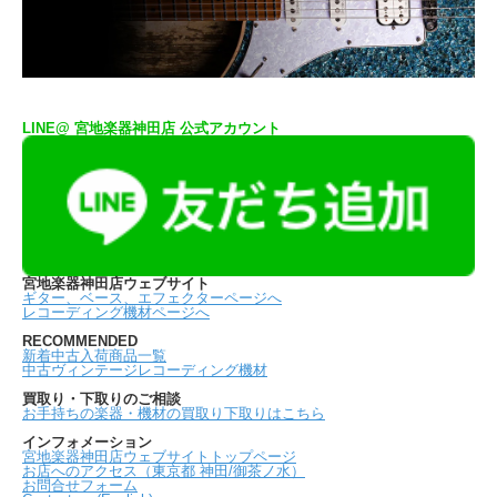
LINE@ 宮地楽器神田店 公式アカウント
宮地楽器神田店ウェブサイト
ギター、ベース、エフェクターページへ
レコーディング機材ページへ
RECOMMENDED
新着中古入荷商品一覧
中古ヴィンテージレコーディング機材
買取り・下取りのご相談
お手持ちの楽器・機材の買取り下取りはこちら
インフォメーション
宮地楽器神田店ウェブサイトトップページ
お店へのアクセス（東京都 神田/御茶ノ水）
お問合せフォーム