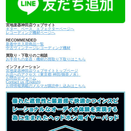
宮地楽器神田店ウェブサイト
ギター、ベース、エフェクターページへ
レコーディング機材ページへ
RECOMMENDED
新着中古入荷商品一覧
中古ヴィンテージレコーディング機材
買取り・下取りのご相談
お手持ちの楽器・機材の買取り下取りはこちら
インフォメーション
宮地楽器神田店ウェブサイトトップページ
お店へのアクセス（東京都 神田/御茶ノ水）
お問合せフォーム
Contact us (English)
お得情報満載のメルマガ購読申し込みはこちら