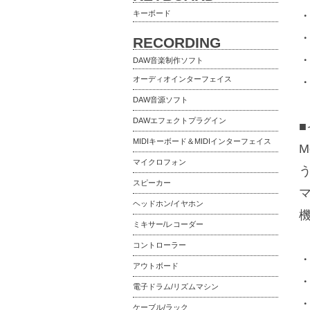
キーボード
・
・
RECORDING
・
DAW音楽制作ソフト
オーディオインターフェイス
・
DAW音源ソフト
DAWエフェクトプラグイン
MIDIキーボード＆MIDIインターフェイス
M
マイクロフォン
スピーカー
マ
ヘッドホン/イヤホン
ミキサー/レコーダー
コントローラー
・
アウトボード
・
電子ドラム/リズムマシン
・
ケーブル/ラック