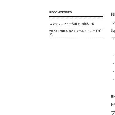
RECOMMENDED
N
スタッフレビュー記事あり商品一覧
時
World Trade Gear（ワールドトレードギ
ア）
・
・
・
・
F