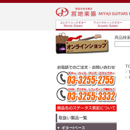
エレクトリックギター
アコースティックギター
Electric Guitars
Acoustic Guitars
商品検
T
取扱い製品一覧
▼ ギター/ベース