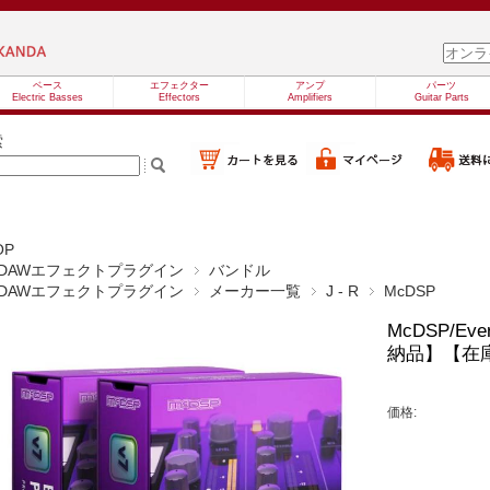
ベース
エフェクター
アンプ
パーツ
Electric Basses
Effectors
Amplifiers
Guitar Parts
索
OP
DAWエフェクトプラグイン
バンドル
DAWエフェクトプラグイン
メーカー一覧
J - R
McDSP
McDSP/Eve
納品】【在
価格: