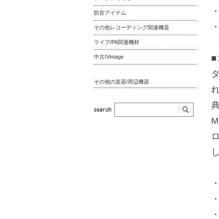
・
防音アイテム
・
その他レコーディング関連機器
ライブ/PA関連機材
中古/Vintage
その他の楽器/周辺機器
・
・
・