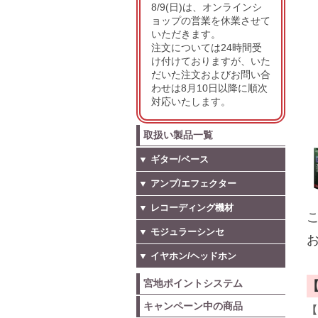
8/9(日)は、オンラインシ
ョップの営業を休業させて
いただきます。
注文については24時間受
け付けておりますが、いた
だいた注文およびお問い合
わせは8月10日以降に順次
対応いたします。
取扱い製品一覧
▼ ギター/ベース
▼ アンプ/エフェクター
▼ レコーディング機材
こ
▼ モジュラーシンセ
お
▼ イヤホン/ヘッドホン
宮地ポイントシステム
キャンペーン中の商品
【