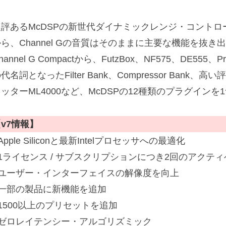
評あるMcDSPの新世代ダイナミックレンジ・コントロール6030 
ら、Channel Gの音質はそのままに主要な機能を抜き
hannel G Compactから、FutzBox、NF575、DE555
代名詞となったFilter Bank、Compressor Ban
ッターML4000など、McDSPの12種類のプラグイン
v7情報】
Apple Siliconと最新Intelプロセッサへの最適化
■1ライセンス / サブスクリプションにつき2回のアクテ
■ユーザー・インターフェイスの解像度を向上
■一部の製品に新機能を追加
1500以上のプリセットを追加
■ゼロレイテンシー・アルゴリズミック