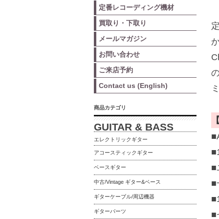
定番レコーディング機材
買取り・下取り
定
メールマガジン
か
お問い合わせ
C
ご来店予約
の
Contact us (English)
ミ
商品カテゴリ
【
GUITAR & BASS
■
エレクトリックギター
アコースティックギター
ベースギター
中古/Vintage ギター&ベース
ギターケーブル/周辺機器
■
ギターパーツ