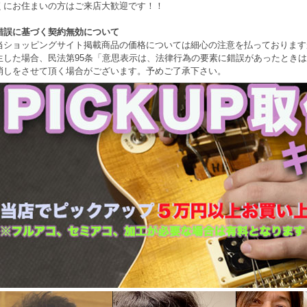
くにお住まいの方はご来店大歓迎です！！
錯誤に基づく契約無効について
当ショッピングサイト掲載商品の価格については細心の注意を払っております
生した場合、民法第95条「意思表示は、法律行為の要素に錯誤があったとき
消しをさせて頂く場合がございます。予めご了承下さい。