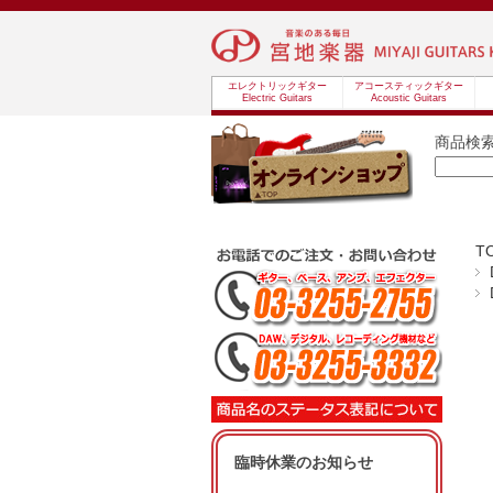
エレクトリックギター
アコースティックギター
Electric Guitars
Acoustic Guitars
商品検
T
臨時休業のお知らせ