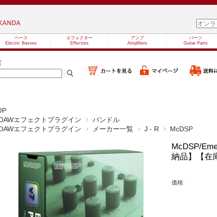
ベース
エフェクター
アンプ
パーツ
Electric Basses
Effectors
Amplifiers
Guitar Parts
索
OP
DAWエフェクトプラグイン
バンドル
DAWエフェクトプラグイン
メーカー一覧
J - R
McDSP
McDSP/Eme
納品】【在
価格: