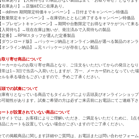
【在庫あり】【入荷待ち】の表記がない製品は全て「お取り寄せ」となります
【在庫あり】→店舗&ECに在庫あり。
【～dd/mm 期間限定特価キャンペーン】→日付までキャンペーン特価品
【数量限定キャンペーン】→在庫切れとともに終了するキャンペーン特価品
【～プレゼントキャンペーン】→期間や台数限定でお得なオマケがついて来る
【入荷待ち】→現在在庫は無いが、発注済みで入荷待ちの製品
【定番】→RPMスタッフが選んだ定番製品
【ダウンロード版】→パッケージ納品とオンライン納品が選べる製品のオンラ
【オンライン納品】→元々パッケージが存在しない製品
お取り寄せ商品について
メーカーからのお取り寄せ商品となり、ご注文をいただいてからの発注となり
通常は1～3日で当店へ入荷いたしますが、万一、メーカー切れとなっていた
セルを承る場合もございますので、予めご了承ください。
店頭での試奏について
在庫有りとなっている商品でもタイムラグにより店頭及びオンラインショップ
の可能性があります。試奏ご希望の方は必ずご来店前にお電話にてご連絡下さ
カートが設置されていない商品について
当サイトでは、お客様によりご理解いただき、ご満足をいただくために、1点もの
商品にカートを設置していない場合がございますのでご了承ください。
全ての掲載商品に関します詳細やご質問は、お電話または問い合わせフォーム