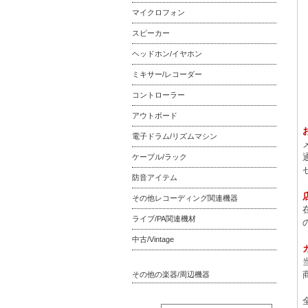
マイクロフォン
スピーカー
ヘッドホン/イヤホン
ミキサー/レコーダー
コントローラー
アウトボード
電子ドラム/リズムマシン
ケーブル/ラック
防音アイテム
その他レコーディング関連機器
ライブ/PA関連機材
中古/Vintage
その他の楽器/周辺機器