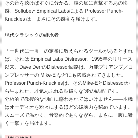
その音を聴けばすぐに分かる。腹の底に直撃するあの快
感。SoftubeとEmpirical Labsによる Professor Punch-
Knuckles は、まさにその感覚を届けます。
現代クラシックの継承者
「一世代に一度」の定番に数えられるツールがあるとすれ
ば、それは Empirical Labs Distressor。1995年のリリース
以来、Dave DerrのDistressor回路は、万能プリアンプ／コ
ンプレッサーの Mike-E などにも搭載されてきました。
Professor Punch-Knucklesは、そのMike-EとDistressorか
ら生まれた、才気あふれる型破りな“愛の結晶”です。
分析的で教授的な側面に惑わされてはいけません――本機
はオーディオを粉々にするほどの破壊力を秘めています。
スムーズで温かく、音楽的でありながら、まさに「腹に響
く一撃」を届けます。