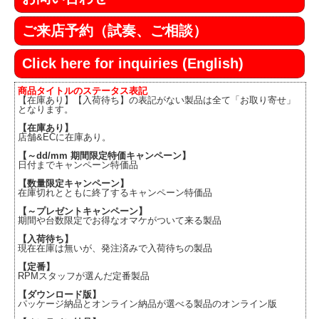
ご来店予約（試奏、ご相談）
Click here for inquiries (English)
商品タイトルのステータス表記
【在庫あり】【入荷待ち】の表記がない製品は全て「お取り寄せ」
となります。
【在庫あり】
店舗&ECに在庫あり。
【～dd/mm 期間限定特価キャンペーン】
日付までキャンペーン特価品
【数量限定キャンペーン】
在庫切れとともに終了するキャンペーン特価品
【～プレゼントキャンペーン】
期間や台数限定でお得なオマケがついて来る製品
【入荷待ち】
現在在庫は無いが、発注済みで入荷待ちの製品
【定番】
RPMスタッフが選んだ定番製品
【ダウンロード版】
パッケージ納品とオンライン納品が選べる製品のオンライン版