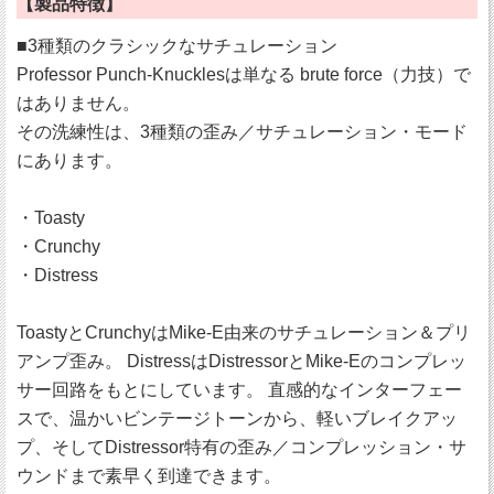
【製品特徴】
■3種類のクラシックなサチュレーション
Professor Punch-Knucklesは単なる brute force（力技）で
はありません。
その洗練性は、3種類の歪み／サチュレーション・モード
にあります。
・Toasty
・Crunchy
・Distress
ToastyとCrunchyはMike-E由来のサチュレーション＆プリ
アンプ歪み。 DistressはDistressorとMike-Eのコンプレッ
サー回路をもとにしています。 直感的なインターフェー
スで、温かいビンテージトーンから、軽いブレイクアッ
プ、そしてDistressor特有の歪み／コンプレッション・サ
ウンドまで素早く到達できます。