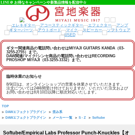
LINE＠ お得なキャンペーンや新製品情報を配信中☆
ギター関連商品の電話問い合わせはMIYAJI GUITARS KANDA（03-
3255-2755）まで。
DAW関連/マイク/シンセ商品の電話問い合わせはRECORDING
PROSHOP MIYAJI（03-3255-3332）まで。
臨時休業のお知らせ
8/9(日)は、オンラインショップの営業を休業させていただきます。
注文については24時間受け付けておりますが、いただいた注文および
お問い合わせは8月10日以降に順次対応いたします。
TOP
>
DAWエフェクトプラグイン
>
歪み系
>
DAWエフェクトプラグイン
>
メーカー一覧
>
S - Z
>
Softube
Softube/Empirical Labs Professor Punch-Knuckles【オ