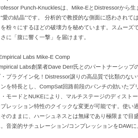
rofessor Punch-Knucklesは、Mike-EとDistre
な“愛の結晶”です。 分析的で教授的な側面に惑わされて
オを粉々にするほどの破壊力を秘めています。スムーズ
まさに「腹に響く一撃」を届けます。
Empirical Labs Mike-E Comp
mpirical Labs創業者Dave Derr氏とのパートナーシッ
・プラグイン化！Distressor譲りの高品質で比類の
ョンを特長とし、CompSat回路前段のパンチの効いた
ス・モードとNUKEにより、マルチステージのディストー
ンプレッション特性のクイックな変更が可能です。使い
はそのままに、ハーシュネスとは無縁であり極限まで目
ん。音楽的サチュレーション/コンプレッションをDAWに