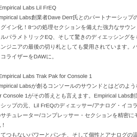
Empirical Labs Lil FrEQ
mpirical Labs創業者Dave Derr氏とのパートナーシッ
ラグイン化！8つの処理セクションを備えた強力なサウン
フルパラメトリックEQ、そして驚きのディエッシングを
エンジニアの最後の切り札としても愛用されています。
イコライザーをDAWに。
Empirical Labs Trak Pak for Console 1
mpirical Labsが創るコンソールのサウンドとはどのよう
or Console 1がその答えとも言えます。Empirical Lab
シップの元、Lil FrEQのディエッサー/アナログ・イコラ
サチュレーター/コンプレッサー・セクションを精密にモデリ
化！
とてつもないパワーとパンチ、そして個性とアナログの温