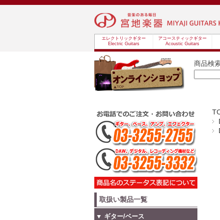
エレクトリックギター
アコースティックギター
Electric Guitars
Acoustic Guitars
商品検
T
取扱い製品一覧
▼ ギター/ベース