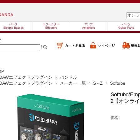
ベース
エフェクター
アンプ
パーツ
Electric Basses
Effectors
Amplifiers
Guitar Parts
索
OP
DAWエフェクトプラグイン
バンドル
DAWエフェクトプラグイン
メーカー一覧
S - Z
Softube
Softube/Empi
2【オンラ
価格: