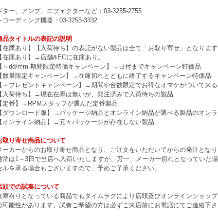
ギター、アンプ、エフェクターなど：03-3255-2755
レコーディング機器：03-3255-3332
商品タイトルの表記の説明
【在庫あり】【入荷待ち】の表記がない製品は全て「お取り寄せ」となります
【在庫あり】→店舗&ECに在庫あり。
【～dd/mm 期間限定特価キャンペーン】→日付までキャンペーン特価品
【数量限定キャンペーン】→在庫切れとともに終了するキャンペーン特価品
【～プレゼントキャンペーン】→期間や台数限定でお得なオマケがついて来る
【入荷待ち】→現在在庫は無いが、発注済みで入荷待ちの製品
【定番】→RPMスタッフが選んだ定番製品
【ダウンロード版】→パッケージ納品とオンライン納品が選べる製品のオンラ
【オンライン納品】→元々パッケージが存在しない製品
お取り寄せ商品について
メーカーからのお取り寄せ商品となり、ご注文をいただいてからの発注となり
通常は1～3日で当店へ入荷いたしますが、万一、メーカー切れとなっていた
セルを承る場合もございますので、予めご了承ください。
店頭での試奏について
在庫有りとなっている商品でもタイムラグにより店頭及びオンラインショップ
の可能性があります。試奏ご希望の方は必ずご来店前にお電話にてご連絡下さ