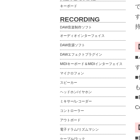
キーボード
RECORDING
DAW音楽制作ソフト
オーディオインターフェイス
DAW音源ソフト
DAWエフェクトプラグイン
MIDIキーボード＆MIDIインターフェイス
マイクロフォン
■
スピーカー
ヘッドホン/イヤホン
■
ミキサー/レコーダー
C
コントローラー
アウトボード
電子ドラム/リズムマシン
■
ケーブル/ラック