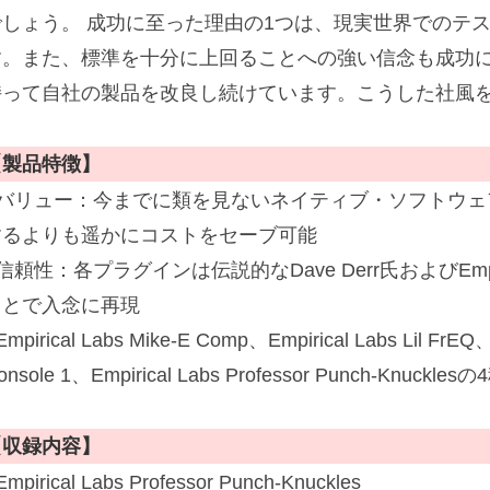
でしょう。 成功に至った理由の1つは、現実世界でのテ
す。また、標準を十分に上回ることへの強い信念も成功
持って自社の製品を改良し続けています。こうした社風をSo
【製品特徴】
■バリュー：今までに類を見ないネイティブ・ソフトウェ
するよりも遥かにコストをセーブ可能
信頼性：各プラグインは伝説的なDave Derr氏およびEmpi
もとで入念に再現
Empirical Labs Mike-E Comp、Empirical Labs Lil FrEQ、E
onsole 1、Empirical Labs Professor Punch-Kn
【収録内容】
Empirical Labs Professor Punch-Knuckles