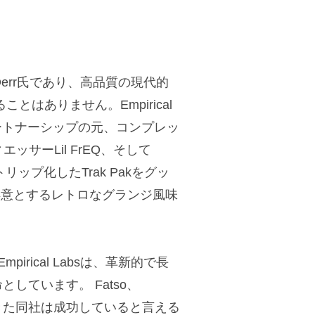
e Derr氏であり、高品質の現代的
はありません。Empirical
rr氏とのパートナーシップの元、コンプレッ
ッサーLil FrEQ、そして
・ストリップ化したTrak Pakをグッ
sが得意とするレトロなグランジ風味
irical Labsは、革新的で長
ています。 Fatso、
出してきた同社は成功していると言える