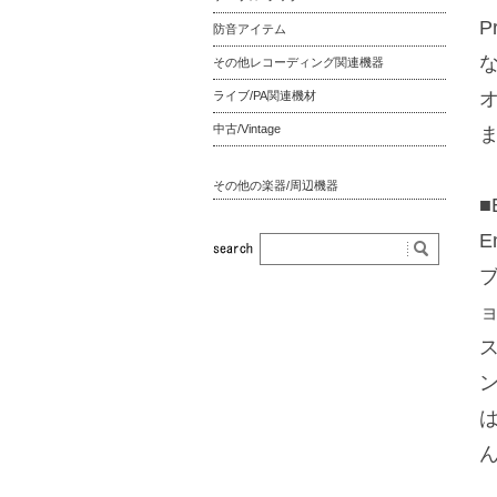
P
防音アイテム
その他レコーディング関連機器
ライブ/PA関連機材
中古/Vintage
その他の楽器/周辺機器
■
E
ブ