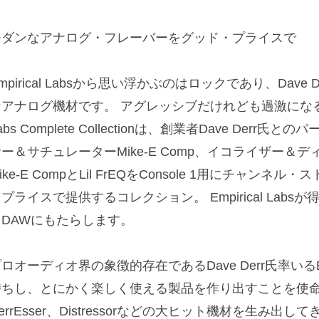
モダンなアナログ・フレーバーをグッド・プライスで
mpirical Labsから思い浮かぶのはロックであり、Dav
アナログ機材です。 アグレッシブだけれども過激になること
abs Complete Collectionは、創業者Dave De
ー＆サチュレーターMike-E Comp、イコライザー＆ディエ
ike-E CompとLil FrEQをConsole 1用にチャンネル
プライスで提供するコレクション。 Empirical Lab
をDAWにもたらします。
ロオーディオ界の象徴的存在であるDave Derr氏率いるEmp
持ちし、とにかく楽しく使える製品を作り出すことを使命とし
errEsser、Distressorなどの大ヒット機材を生み