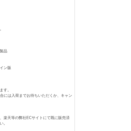
。
製品
イン版
ます。
場合には入荷までお待ちいただくか、キャン
、楽天等の弊社ECサイトにて既に販売済
い。