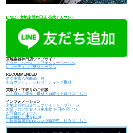
LINE@ 宮地楽器神田店 公式アカウント
宮地楽器神田店ウェブサイト
ギター、ベース、エフェクターページへ
レコーディング機材ページへ
RECOMMENDED
新着中古入荷商品一覧
中古ヴィンテージレコーディング機材
買取り・下取りのご相談
お手持ちの楽器・機材の買取り下取りはこちら
インフォメーション
宮地楽器神田店ウェブサイトトップページ
お店へのアクセス（東京都 神田/御茶ノ水）
お問合せフォーム
Contact us (English)
お得情報満載のメルマガ購読申し込みはこちら