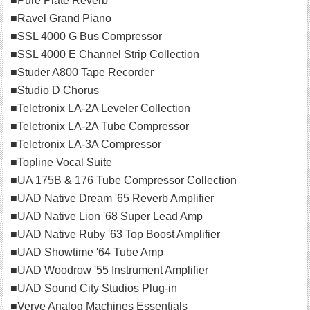
■Pure Plate Reverb
■Ravel Grand Piano
■SSL 4000 G Bus Compressor
■SSL 4000 E Channel Strip Collection
■Studer A800 Tape Recorder
■Studio D Chorus
■Teletronix LA-2A Leveler Collection
■Teletronix LA-2A Tube Compressor
■Teletronix LA-3A Compressor
■Topline Vocal Suite
■UA 175B & 176 Tube Compressor Collection
■UAD Native Dream '65 Reverb Amplifier
■UAD Native Lion '68 Super Lead Amp
■UAD Native Ruby '63 Top Boost Amplifier
■UAD Showtime '64 Tube Amp
■UAD Woodrow '55 Instrument Amplifier
■UAD Sound City Studios Plug-in
■Verve Analog Machines Essentials