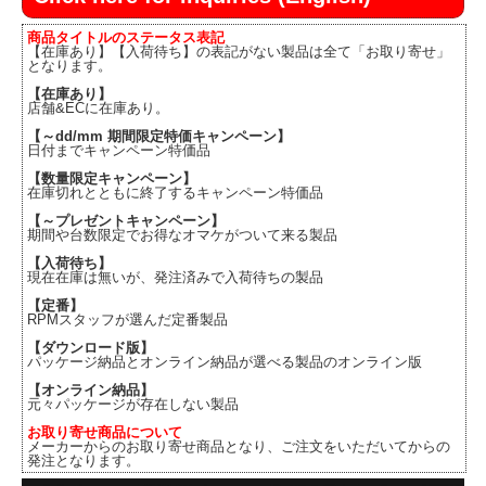
商品タイトルのステータス表記
【在庫あり】【入荷待ち】の表記がない製品は全て「お取り寄せ」
となります。
【在庫あり】
店舗&ECに在庫あり。
【～dd/mm 期間限定特価キャンペーン】
日付までキャンペーン特価品
【数量限定キャンペーン】
在庫切れとともに終了するキャンペーン特価品
【～プレゼントキャンペーン】
期間や台数限定でお得なオマケがついて来る製品
【入荷待ち】
現在在庫は無いが、発注済みで入荷待ちの製品
【定番】
RPMスタッフが選んだ定番製品
【ダウンロード版】
パッケージ納品とオンライン納品が選べる製品のオンライン版
【オンライン納品】
元々パッケージが存在しない製品
お取り寄せ商品について
メーカーからのお取り寄せ商品となり、ご注文をいただいてからの
発注となります。