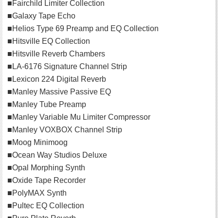
■Fairchild Limiter Collection
■Galaxy Tape Echo
■Helios Type 69 Preamp and EQ Collection
■Hitsville EQ Collection
■Hitsville Reverb Chambers
■LA-6176 Signature Channel Strip
■Lexicon 224 Digital Reverb
■Manley Massive Passive EQ
■Manley Tube Preamp
■Manley Variable Mu Limiter Compressor
■Manley VOXBOX Channel Strip
■Moog Minimoog
■Ocean Way Studios Deluxe
■Opal Morphing Synth
■Oxide Tape Recorder
■PolyMAX Synth
■Pultec EQ Collection