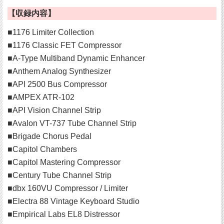
【収録内容】
■1176 Limiter Collection
■1176 Classic FET Compressor
■A-Type Multiband Dynamic Enhancer
■Anthem Analog Synthesizer
■API 2500 Bus Compressor
■AMPEX ATR-102
■API Vision Channel Strip
■Avalon VT-737 Tube Channel Strip
■Brigade Chorus Pedal
■Capitol Chambers
■Capitol Mastering Compressor
■Century Tube Channel Strip
■dbx 160VU Compressor / Limiter
■Electra 88 Vintage Keyboard Studio
■Empirical Labs EL8 Distressor