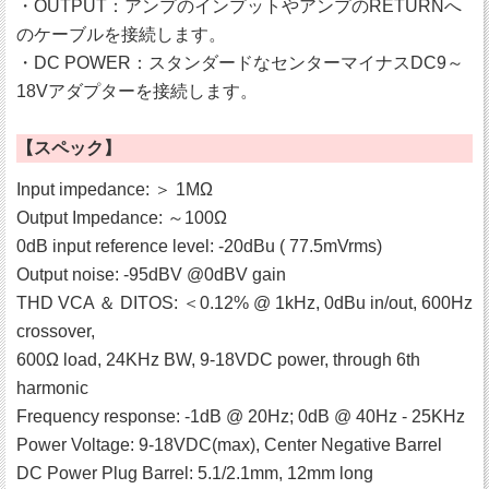
・OUTPUT：アンプのインプットやアンプのRETURNへ
のケーブルを接続します。
・DC POWER：スタンダードなセンターマイナスDC9～
18Vアダプターを接続します。
【スペック】
Input impedance: ＞ 1MΩ
Output Impedance: ～100Ω
0dB input reference level: ‐20dBu ( 77.5mVrms)
Output noise: ‐95dBV @0dBV gain
THD VCA ＆ DITOS: ＜0.12% @ 1kHz, 0dBu in/out, 600Hz
crossover,
600Ω load, 24KHz BW, 9-18VDC power, through 6th
harmonic
Frequency response: -1dB @ 20Hz; 0dB @ 40Hz - 25KHz
Power Voltage: 9-18VDC(max), Center Negative Barrel
DC Power Plug Barrel: 5.1/2.1mm, 12mm long