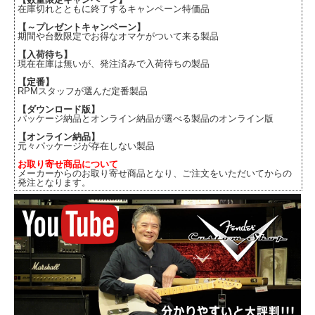
在庫切れとともに終了するキャンペーン特価品
【～プレゼントキャンペーン】
期間や台数限定でお得なオマケがついて来る製品
【入荷待ち】
現在在庫は無いが、発注済みで入荷待ちの製品
【定番】
RPMスタッフが選んだ定番製品
【ダウンロード版】
パッケージ納品とオンライン納品が選べる製品のオンライン版
【オンライン納品】
元々パッケージが存在しない製品
お取り寄せ商品について
メーカーからのお取り寄せ商品となり、ご注文をいただいてからの
発注となります。