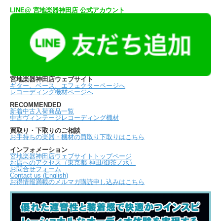
LINE@ 宮地楽器神田店 公式アカウント
宮地楽器神田店ウェブサイト
ギター、ベース、エフェクターページへ
レコーディング機材ページへ
RECOMMENDED
新着中古入荷商品一覧
中古ヴィンテージレコーディング機材
買取り・下取りのご相談
お手持ちの楽器・機材の買取り下取りはこちら
インフォメーション
宮地楽器神田店ウェブサイトトップページ
お店へのアクセス（東京都 神田/御茶ノ水）
お問合せフォーム
Contact us (English)
お得情報満載のメルマガ購読申し込みはこちら