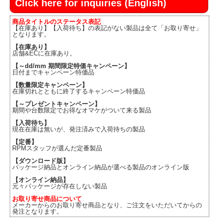
Click here for inquiries (English)
商品タイトルのステータス表記
【在庫あり】【入荷待ち】の表記がない製品は全て「お取り寄せ」
となります。
【在庫あり】
店舗&ECに在庫あり。
【～dd/mm 期間限定特価キャンペーン】
日付までキャンペーン特価品
【数量限定キャンペーン】
在庫切れとともに終了するキャンペーン特価品
【～プレゼントキャンペーン】
期間や台数限定でお得なオマケがついて来る製品
【入荷待ち】
現在在庫は無いが、発注済みで入荷待ちの製品
【定番】
RPMスタッフが選んだ定番製品
【ダウンロード版】
パッケージ納品とオンライン納品が選べる製品のオンライン版
【オンライン納品】
元々パッケージが存在しない製品
お取り寄せ商品について
メーカーからのお取り寄せ商品となり、ご注文をいただいてからの
発注となります。