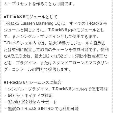
ム・プリセットを作ることも可能です。
■T-RackS 6モジュールとして
T-RackS Lurssen Mastering EQ は、すべての T-RackS モ
ジュールと同じように、T-RackS 6 内のモジュールとし
て、またシングル・プラグインとして使用できます。
T-RackS シェル内では、最大16種のモジュールを直列ま
たは並列に配置して独自のチェーンを作成可能です。便利
なA/B/C/D比較、最大192 kHz/32ビット浮動小数点処理な
どを、プラグイン、またはスタンドアローンのマスタリン
グ・コンソールの両方で提供します。
■T-RackS 6とシームレスに統合
・シングル・プラグイン、T-RackS 6シェル内で使用可能
・64ビットネイティブ対応
・32-bit / 192 kHz をサポート
・無償の T-RackS 6 INTRO でも利用可能