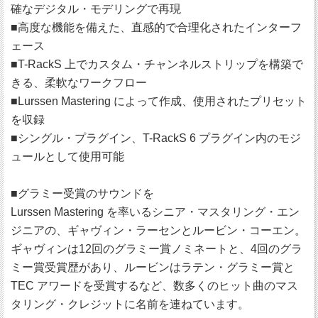
確なデジタル・モデリングで再現
■高度な機能を備えた、直感的で合理化されたインターフ
ェース
■T-RackS 上でカスタム・チャンネルストリップを構築で
きる、柔軟なワークフロー
■Lurssen Mastering によって作成、使用されたプリセット
を収録
■シングル・プラグイン、T-RackS 6 プラグイン内のモジ
ュールとして使用可能
■グラミー受賞のサウンドを
Lurssen Mastering を率いるシニア・マスタリング・エン
ジニアの、ギャヴィン・ラーセンとルービン・コーエン。
ギャヴィンは12回のグラミー賞ノミネートと、4回のグラ
ミー賞受賞歴があり、ルービンはラテン・グラミー賞と
TEC アワードを受賞するなど、数多くのヒット曲のマス
タリング・クレジットに名前を連ねています。