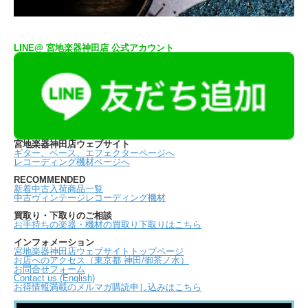
LINE@ 宮地楽器神田店 公式アカウント
宮地楽器神田店ウェブサイト
ギター、ベース、エフェクターページへ
レコーディング機材ページへ
RECOMMENDED
新着中古入荷商品一覧
中古ヴィンテージレコーディング機材
買取り・下取りのご相談
お手持ちの楽器・機材の買取り下取りはこちら
インフォメーション
宮地楽器神田店ウェブサイトトップページ
お店へのアクセス（東京都 神田/御茶ノ水）
お問合せフォーム
Contact us (English)
お得情報満載のメルマガ購読申し込みはこちら