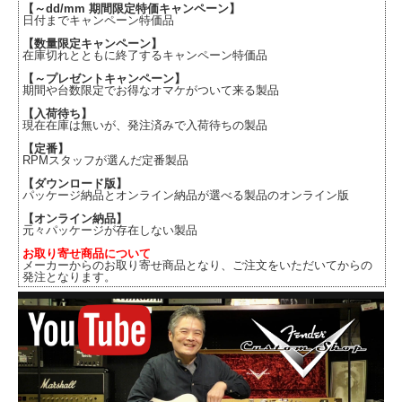
【～dd/mm 期間限定特価キャンペーン】
日付までキャンペーン特価品
【数量限定キャンペーン】
在庫切れとともに終了するキャンペーン特価品
【～プレゼントキャンペーン】
期間や台数限定でお得なオマケがついて来る製品
【入荷待ち】
現在在庫は無いが、発注済みで入荷待ちの製品
【定番】
RPMスタッフが選んだ定番製品
【ダウンロード版】
パッケージ納品とオンライン納品が選べる製品のオンライン版
【オンライン納品】
元々パッケージが存在しない製品
お取り寄せ商品について
メーカーからのお取り寄せ商品となり、ご注文をいただいてからの
発注となります。