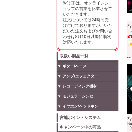
8/9(日)は、オンラインシ
ョップの営業を休業させて
いただきます。
注文については24時間受
け付けておりますが、いた
Zy
だいた注文およびお問い合
【
¥
わせは8月10日以降に順次
対応いたします。
取扱い製品一覧
▼ ギター/ベース
▼ アンプ/エフェクター
▼ レコーディング機材
▼ モジュラーシンセ
▼ イヤホン/ヘッドホン
宮地ポイントシステム
Zy
B
キャンペーン中の商品
【