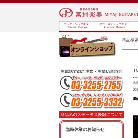
エレクトリックギター
アコースティックギター
Electric Guitars
Acoustic Guitars
商品検
T
表
2
商
臨時休業のお知らせ