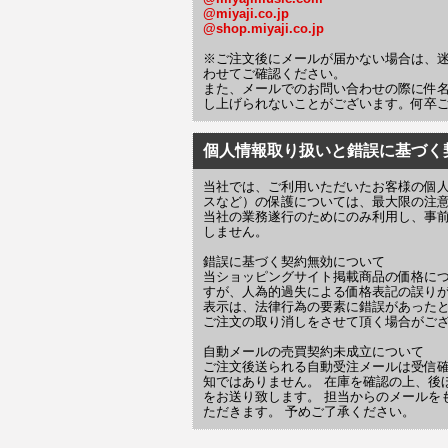
@miyaji.co.jp
@shop.miyaji.co.jp
※ご注文後にメールが届かない場合は、
わせてご確認ください。
また、メールでのお問い合わせの際に件
し上げられないことがございます。何卒
個人情報取り扱いと錯誤に基づく
当社では、ご利用いただいたお客様の個
スなど）の保護については、最大限の注
当社の業務遂行のためにのみ利用し、事
しません。
錯誤に基づく契約無効について
当ショッピングサイト掲載商品の価格に
すが、人為的過失による価格表記の誤りが
表示は、法律行為の要素に錯誤があった
ご注文の取り消しをさせて頂く場合がご
自動メールの売買契約未成立について
ご注文後送られる自動受注メールは受信
知ではありません。 在庫を確認の上、後
をお送り致します。 担当からのメールを
ただきます。 予めご了承ください。