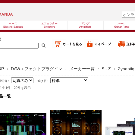
ベース
エフェクター
アンプ
パーツ
Electric Basses
Effectors
Amplifiers
Guitar Parts
索
OP
DAWエフェクトプラグイン
メーカー一覧
S - Z
Zynaptiq
示切替：
並び順：
2件中1件～22件を表示
品一覧