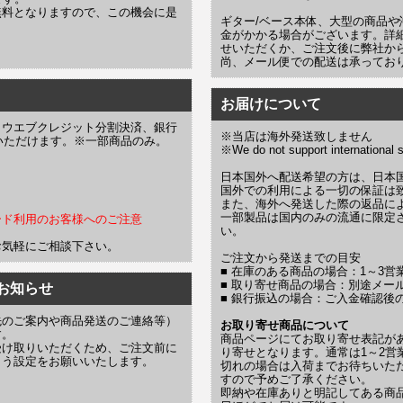
無料となりますので、この機会に是
ギター/ベース本体、大型の商品
金がかかる場合がございます。詳
せいただくか、ご注文後に弊社か
尚、メール便での配送は承ってお
お届けについて
、ウエブクレジット分割決済、銀行
※当店は海外発送致しません
お選びいただけます。※一部商品のみ。
※We do not support international s
日本国外へ配送希望の方は、日本
国外での利用による一切の保証は
また、海外へ発送した際の返品に
一部製品は国内のみの流通に限定
ード利用のお客様へのご注意
い。
お気軽にご相談下さい。
ご注文から発送までの目安
■ 在庫のある商品の場合：1～3
■ 取り寄せ商品の場合：別途メー
お知らせ
■ 銀行振込の場合：ご入金確認後
先のご案内や商品発送のご連絡等）
お取り寄せ商品について
す。
商品ページにてお取り寄せ表記が
受け取りいただくため、ご注文前に
り寄せとなります。通常は1～2営
よう設定をお願いいたします。
切れの場合は入荷までお待ちいた
すので予めご了承ください。
即納や在庫ありと明記してある商