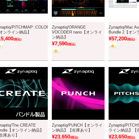
naptiq/PITCHMAP::COLORS!
Zynaptiq/ORANGE
Zynaptiq/Mac Au
オンライン納品】
VOCODER nano【オンライ
Bundle 2【
ン納品】
15,400
¥57,200
(税込)
(税込)
¥7,590
(税込)
naptiq/The CREATE
Zynaptiq/PUNCH【オンライ
Zynaptiq/PIT
undle【オンライン納品】
ン納品】【在庫あり】
ライン納品】【
在庫あり】
¥23,650
¥23,650
(税込)
(税込)