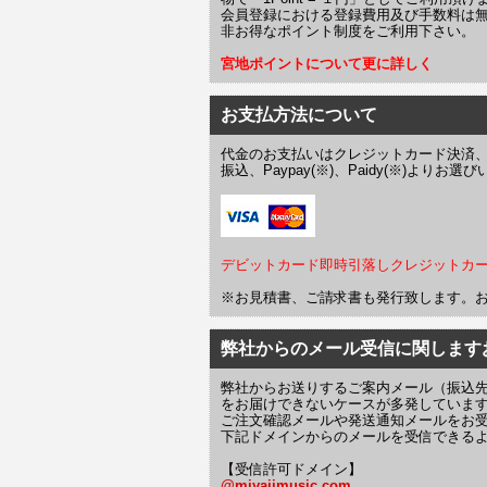
会員登録における登録費用及び手数料は
非お得なポイント制度をご利用下さい。
宮地ポイントについて更に詳しく
お支払方法について
代金のお支払いはクレジットカード決済
振込、Paypay(※)、Paidy(※)より
デビットカード即時引落しクレジットカ
※お見積書、ご請求書も発行致します。
弊社からのメール受信に関します
弊社からお送りするご案内メール（振込
をお届けできないケースが多発していま
ご注文確認メールや発送通知メールをお
下記ドメインからのメールを受信できる
【受信許可ドメイン】
@miyajimusic.com