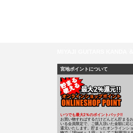
MIYAJI GUITARS KANDA
宮地ポイントについて
いつでも最大2％のポイントバック!!
お買い物すればするだけどんどん貯まる
いる会員限定で、ご購入頂いた金額に応
還元いたします。貯まったオンラインシ
物で「1Point = １円」としてご利用頂け