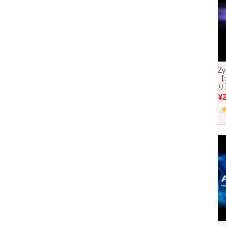
Zy
【
り
¥