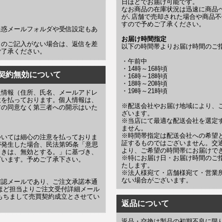
日ほどでお届け可能です。
なお商品の在庫状況は迅速に商品
が､店舗で売却された場合や商品不
すので予めご了承ください。
迷惑メールフォルダや受信設定もあ
お届け時間指定
名のご記入がない場合は、返信を差
以下の時間帯よりお届け時間のご
ご了承ください。
・午前中
・14時～16時頃
契約無効について
・16時～18時頃
・18時～20時頃
・19時～21時頃
人情報（住所、氏名、メールアドレ
意を払っております。個人情報は、
※配送会社やお届け地域により、
前の同意なく第三者への開示はいた
ざいます。
※当店にて最適な配送会社を選定
ません。
※時間帯指定は配送会社への希望
ついては細心の注意を払っておりま
証するものではございません。交
発生した場合、民法第95条「意思
より、ご希望の時間帯にお届けで
ときは、無効とする。」に基づき、
※特にお届け日・お届け時間のご
ざいます。予めご了承下さい。
たします。
※法人様宛て・店舗様宛て・営業
ない場合がございます。
確認メールであり、ご注文承諾本通
ほど担当よりご注文受付詳細メール
もちまして売買契約成立とさせてい
返品について
返品・交換は製品の初期不良に限