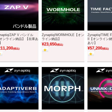
naptiq/ZAP V バンドル
Zynaptiq/WORMHOLE【オン
Zynaptiq/TIME
オンライン納品】【在庫あ
ライン納品】
II【オンライン
】
あり】
¥23,650
(税込)
211,200
¥57,200
(税込)
(税込)