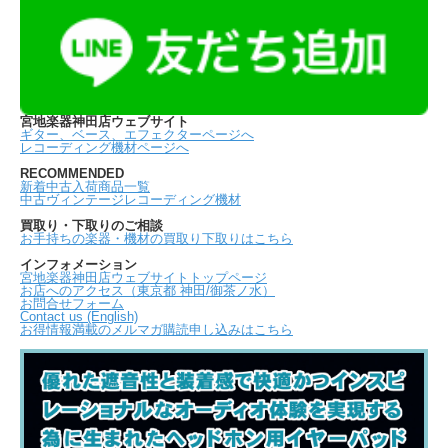
宮地楽器神田店ウェブサイト
ギター、ベース、エフェクターページへ
レコーディング機材ページへ
RECOMMENDED
新着中古入荷商品一覧
中古ヴィンテージレコーディング機材
買取り・下取りのご相談
お手持ちの楽器・機材の買取り下取りはこちら
インフォメーション
宮地楽器神田店ウェブサイトトップページ
お店へのアクセス（東京都 神田/御茶ノ水）
お問合せフォーム
Contact us (English)
お得情報満載のメルマガ購読申し込みはこちら