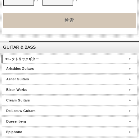
GUITAR & BASS
エレクトリックギター
Aristides Guitars
Asher Guitars
Bizen Works
Cream Guitars
De Leeuw Guitars
Duesenberg
Epiphone