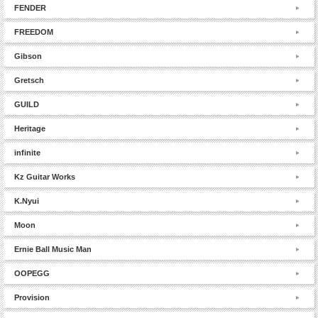
FENDER
FREEDOM
Gibson
Gretsch
GUILD
Heritage
infinite
Kz Guitar Works
K.Nyui
Moon
Ernie Ball Music Man
OOPEGG
Provision