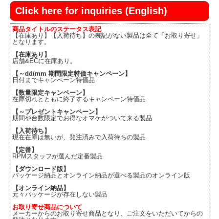
Click here for inquiries (English)
商品タイトルのステータス表記
【在庫あり】【入荷待ち】の表記がない製品は全て「お取り寄せ」
となります。
【在庫あり】
店舗&ECに在庫あり。
【～dd/mm 期間限定特価キャンペーン】
日付までキャンペーン特価品
【数量限定キャンペーン】
在庫切れとともに終了するキャンペーン特価品
【～プレゼントキャンペーン】
期間や台数限定でお得なオマケがついて来る製品
【入荷待ち】
現在在庫は無いが、発注済みで入荷待ちの製品
【定番】
RPMスタッフが選んだ定番製品
【ダウンロード版】
パッケージ納品とオンライン納品が選べる製品のオンライン版
【オンライン納品】
元々パッケージが存在しない製品
お取り寄せ商品について
メーカーからのお取り寄せ商品となり、ご注文をいただいてからの